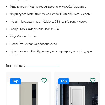
Ущільнювач: Ущільнювач дверного короба Германія.
Фурнітура: Магнітний механізм AGB (Італія), мат. / хром.
Петлі: Приховані петлі Koblenz-03 (Італія), мат. / хром.
Колір:
Горіх американський 20.14
.
Оздоблення: Шпон.
Наявність скла: Фарбоване скло.
Призначення: Для будинку, для квартири, для офісу, для
готелів.
Топ продажу
Додаткові параметри товару:
Нестандартні розміри.
Top
Top
Фарбування за шкалою RAL/NCS.
Оздоблення за каталогом Єврошпон / Шпон ALPI.
Приховані петлі та магнітний механізм.