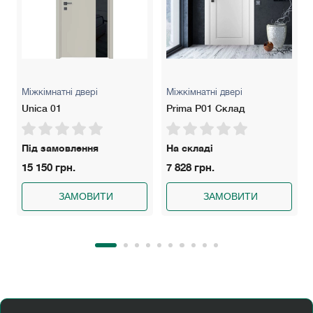
Дверний блок Inside / Прихований / Розсувний.
Розширювач.
Алюмінієвий торець.
Випадаючий поріг
Міжкімнатні двері
Міжкімнатні двері
Звукоізоляція.
Unica 01
Prima P01 Склад
Під замовлення
На складі
15 150 грн.
7 828 грн.
ЗАМОВИТИ
ЗАМОВИТИ