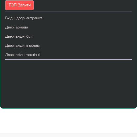
ТОП Запити
Вхідні двері антрацит
Двері армада
Двері вхідні білі
Двері вхідні з склом
Двері вхідні технічні
Двері мдф вхідні
Двері міжкімнатні лофт
Двері страж
Інтернет магазин міжкімнатні двері
Купити металеві вхідні двері
Міжкімнатні двері з коробкою
Міжкімнатні двері світлі
Міжкімнатні двері сучасні