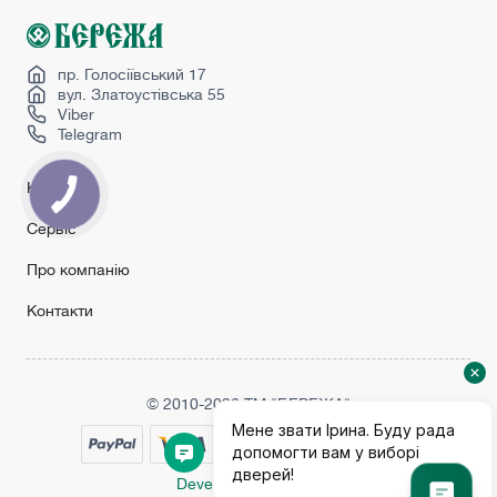
Міжкімнатні двері хай тек
Розпашні міжкімнатні двері
Korfad двері
пр. Голосіївський 17
вул. Златоустівська 55
Viber
Telegram
Каталог
Сервіс
Про компанію
Контакти
© 2010-2026 ТМ "БЕРЕЖА"
Developed by Crope