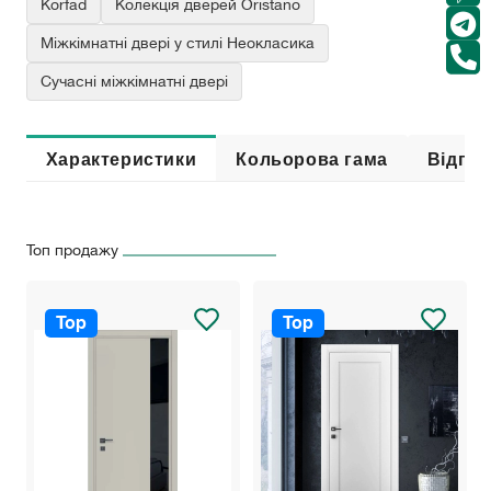
Korfad
Колекція дверей Oristano
Міжкімнатні двері у стилі Неокласика
Сучасні міжкімнатні двері
Характеристики
Кольорова гама
Відгук
Топ продажу
Top
Top