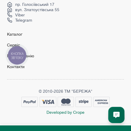
Sliding doors
пр. Голосіївський 17
вул. Златоустівська 55
Viber
Telegram
Каталог
Сервіс
КНОПКА
Про компанію
ЗВ'ЯЗКУ
Контакти
© 2010-2026 ТМ "БЕРЕЖА"
Developed by Crope