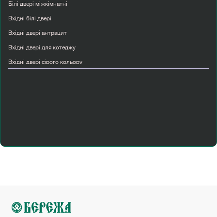
Білі двері міжкімнатні
Вхідні білі двері
Вхідні двері антрацит
Вхідні двері для котеджу
Вхідні двері сірого кольору
Двері міжкімнатні двостулкові
Двері міжкімнатні світлі
Двері міжкімнатні сучасні
Двері прихованого монтажу київ
Купити вхідні двері з склом
Міжкімнатні двері з масиву
Міжкімнатні двері з мдф
Перегородка лофт
Полуторні вхідні двері
Ціни на двері міжкімнатні