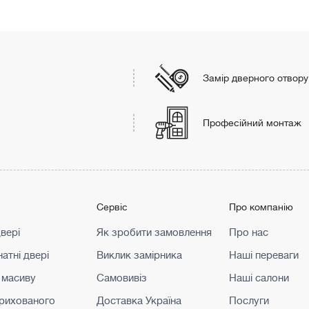
Замір дверного отвору
Професійний монтаж
г
Сервіс
Про компанію
двері
Як зробити замовлення
Про нас
атні двері
Виклик замірника
Наші переваги
 масиву
Самовивіз
Наші салони
прихованого
Доставка Україна
Послуги