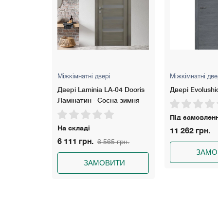
Міжкімнатні двері
Міжкімнатні две
Двері Laminia LA-04 Dooris
Двері Evolushi
Ламінатин · Сосна зимня
Під замовлен
На складі
11 262 грн.
6 111 грн.
6 565 грн.
ИТИ
ЗАМО
ЗАМОВИТИ