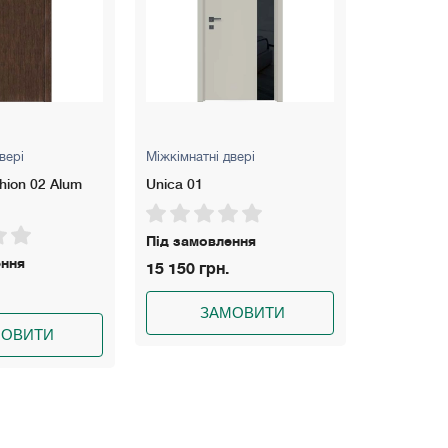
вері
Міжкімнатні двері
Міжкімнатні
hion 02 Alum
Unica 01
Prima P01
Під замовлення
На складі
ення
15 150 грн.
7 828 грн
ЗАМОВИТИ
З
МОВИТИ