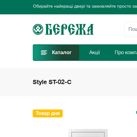
Ласкаво просимо до інтернет-магазину дверей Бе
Ми пропонуємо нові вигідні пропозиції щодня для
Обирайте найкращі двері та замовляйте просто за
Ласкаво просимо до інтернет-магазину дверей Бе
Ми пропонуємо нові вигідні пропозиції щодня для
Обирайте найкращі двері та замовляйте просто за
Каталог
Акції
Про комп
Style ST-02-С
Товар дня