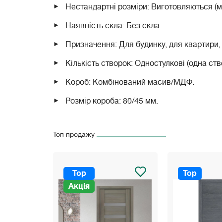
Нестандартні розміри: Виготовляються (м
Наявність скла: Без скла.
Призначення: Для будинку, для квартири, 
Кількість створок: Одностулкові (одна ств
Короб: Комбінований масив/МДФ.
Розмір короба: 80/45 мм.
Петлі: Петлі метелик RDA 100*3 Eurocent
хром, білий, чорний).
Топ продажу
Замки: AGB Evolution (Нікель чи чорний), 
для легкого закривання.
Top
Top
Розширювач: 100 мм — для стін товщиною
Акція
Колір: Білий матовий, білий ясен, сірий с
Гарантія: 5 років