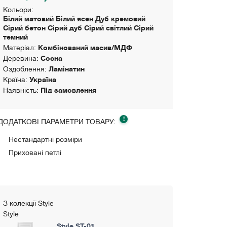
Кольори:
Білий матовий Білий ясен Дуб кремовий
Сірий бетон Сірий дуб Сірий світлий Сірий
темний
Матеріал:
Комбінований масив/МДФ
Деревина:
Сосна
Оздоблення:
Ламінатин
Країна:
Україна
Наявність:
Під замовлення
!
ДОДАТКОВІ ПАРАМЕТРИ ТОВАРУ:
Нестандартні розміри
Приховані петлі
З колекції Style
Style
Style ST-01