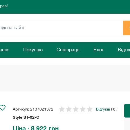
режа!
 комфорту та затишку Вашого дому!
раз!
режа!
 комфорту та затишку Вашого дому!
раз!
анію
Покупцю
Співпраця
Блог
Відгу
Артикул: 2137021372
Відгуків
( 0 )
Style ST-02-С
Ціна
: 8 922 грн.