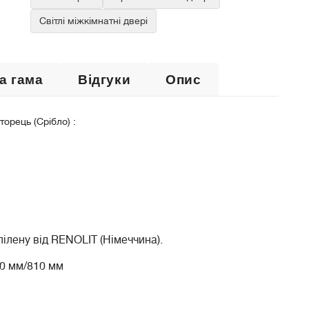
Світлі міжкімнатні двері
а гама
Відгуки
Опис
орець (Срібло) :
пілену від RENOLIT (Німеччина).
10 мм/810 мм