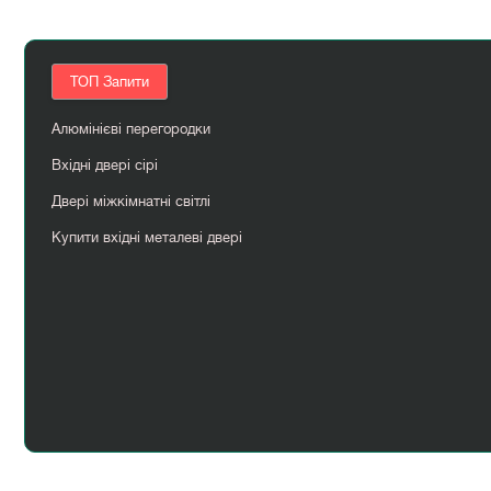
ТОП Запити
Алюмінієві перегородки
Вхідні двері сірі
Двері міжкімнатні світлі
Купити вхідні металеві двері
Міжкімнатні двері скляні
Розсувні двері алюмінієві