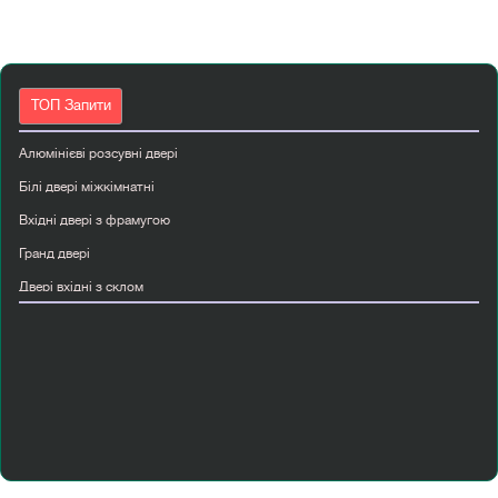
ТОП Запити
Алюмінієві розсувні двері
Білі двері міжкімнатні
Вхідні двері з фрамугою
Гранд двері
Двері вхідні з склом
Двері вхідні сірі
Двері з масиву дерева
Двері міжкімнатні мдф ціна
Двостулкові міжкімнатні двері
Купити вхідні двері вуличні
Купити скляні міжкімнатні двері