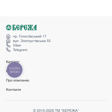
Міжкімнатні двері з коробкою
Міжкімнатні двері ціна
Міжкімнатні двері чорні
Розсувні двері
Світлі міжкімнатні двері
пр. Голосіївський 17
вул. Златоустівська 55
Viber
Telegram
Каталог
КНОПКА
Сервіс
ЗВ'ЯЗКУ
Про компанію
Контакти
© 2010-2026 ТМ "БЕРЕЖА"