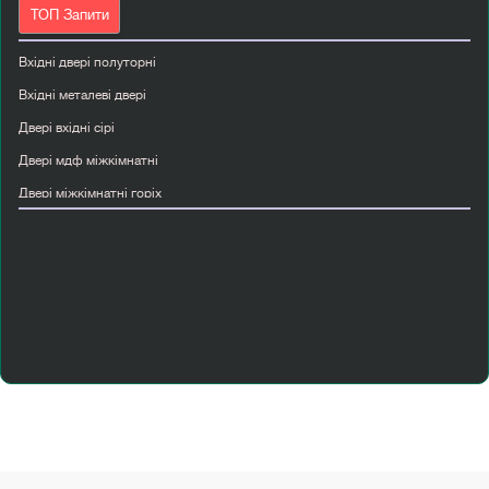
ТОП Запити
Вхідні двері полуторні
Вхідні металеві двері
Двері вхідні сірі
Двері мдф міжкімнатні
Двері міжкімнатні горіх
Двері міжкімнатні київ ціни
Двері міжкімнатні ламіновані
Двері міжкімнатні фарбовані
Двері міжкімнатні шпоновані київ
Двері прихованого монтажу київ
Купити вхідні двері з склом
Купити двері вхідні
Купити двері вхідні з ковкою
Купити двері міжкімнатні з коробкою