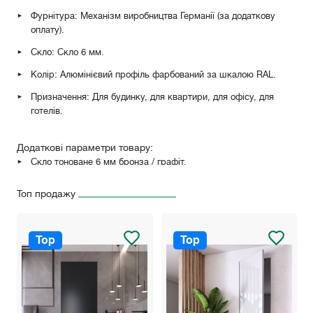
Фурнітура: Механізм виробництва Германії (за додаткову
оплату).
Скло: Скло 6 мм.
Колір: Алюмінієвий профіль фарбований за шкалою RAL.
Призначення: Для будинку, для квартири, для офісу, для
готелів.
Додаткові параметри товару:
Скло тоноване 6 мм бронза / графіт.
Скло Diamond 6 мм.
Топ продажу
Скло Сатин односторонній.
Розширювач.
Top
Top
Нестандартні розміри.
Комплектація (фурнітура, петлі).
Особливості: