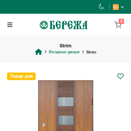
RU
0
Strim
Входные двери
Strim
Товар дня