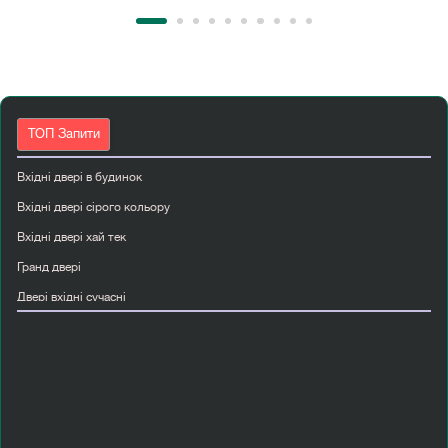
ТОП Запити
Вхідні двері в будинок
Вхідні двері сірого кольору
Вхідні двері хай тек
Гранд двері
Двері вхідні сучасні
Двері з масиву дуба
Двері з склом
Двері міжкімнатні з дзеркалом
Двері папа карло київ
Дешеві вхідні двері