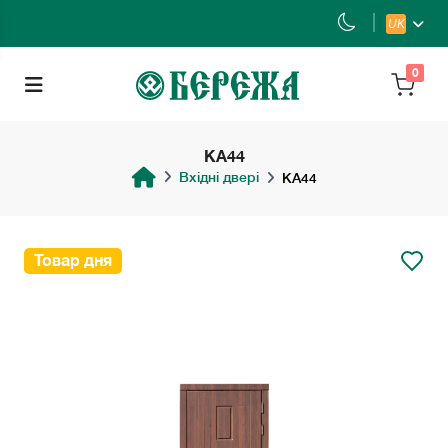
UK
0
KA44
Вхідні двері
KA44
Товар дня