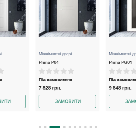
рі
Міжкімнатні двері
Міжкімнатні д
Prima PG01
Двері Lamini
Ламінатин ·
ня
Під замовлення
На складі
9 848 грн.
6 111 грн.
ВИТИ
ЗАМОВИТИ
ЗА