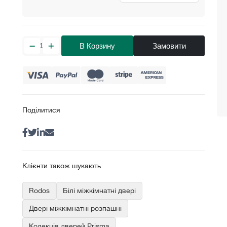
В Корзину
Замовити
Поділитися
Клієнти також шукають
Rodos
Білі міжкімнатні двері
Двері міжкімнатні розпашні
Колекція дверей Prisma