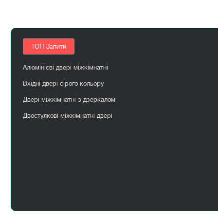
ТОП Запити
Алюмінієві двері міжкімнатні
Вхідні двері сірого кольору
Двері міжкімнатні з дзеркалом
Двостулкові міжкімнатні двері
Металеві вхідні двері
Перегородка в кімнаті