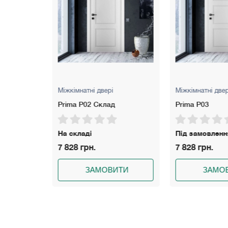
Міжкімнатні двері
Міжкімнатні две
Prima P03
Prima P04
Під замовлення
Під замовлен
7 828 грн.
7 828 грн.
ИТИ
ЗАМОВИТИ
ЗАМО