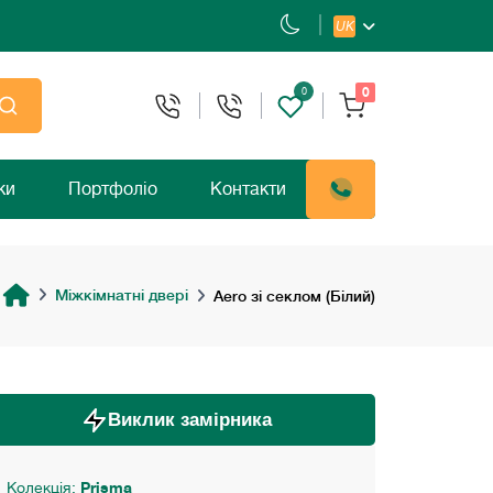
UK
0
0
ки
Портфоліо
Контакти
Міжкімнатні двері
Aero зі секлом (Білий)
Виклик замірника
Колекція:
Prisma