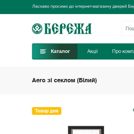
Ми пропонуємо нові вигідні пропозиції щодня для
Обирайте найкращі двері та замовляйте просто за
Ласкаво просимо до інтернет-магазину дверей Бе
Ми пропонуємо нові вигідні пропозиції щодня для
Обирайте найкращі двері та замовляйте просто за
Каталог
Акції
Про комп
Aero зі секлом (Білий)
Товар дня