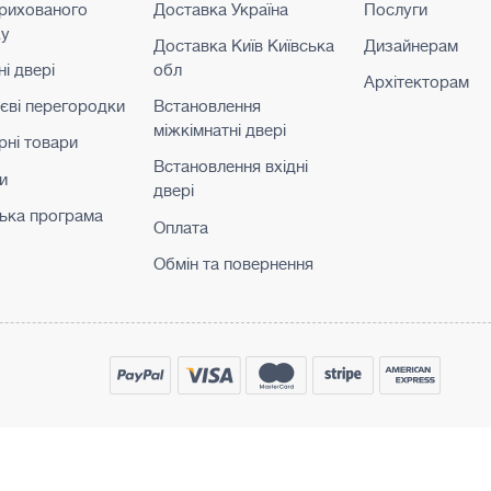
прихованого
Доставка Україна
Послуги
жу
Доставка Київ Київська
Дизайнерам
і двері
обл
Архітекторам
ієві перегородки
Встановлення
міжкімнатні двері
рні товари
Встановлення вхідні
и
двері
ька програма
Оплата
Обмін та повернення