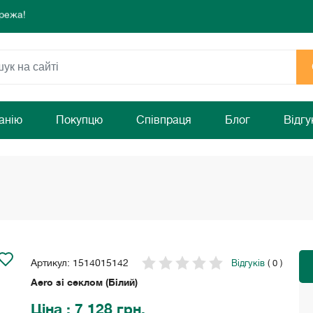
 комфорту та затишку Вашого дому!
раз!
режа!
 комфорту та затишку Вашого дому!
раз!
анію
Покупцю
Співпраця
Блог
Відгу
Артикул: 1514015142
Відгуків
( 0 )
Aero зі секлом (Білий)
Ціна
: 7 128 грн.