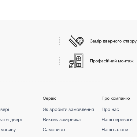
Замір дверного отвору
Професійний монтаж
г
Сервіс
Про компанію
двері
Як зробити замовлення
Про нас
атні двері
Виклик замірника
Наші переваги
 масиву
Самовивіз
Наші салони