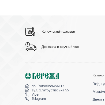
Консультація фахівця
Доставка в зручний час
Катало
Вхідні 
пр. Голосіївський 17
вул. Златоустівська 55
Міжкімн
Viber
Telegram
Двері з