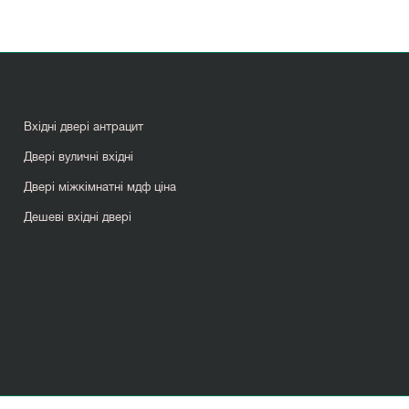
Вхідні двері антрацит
Двері вуличні вхідні
Двері міжкімнатні мдф ціна
Дешеві вхідні двері
Міжкімнатні двері нестандартних розмірів