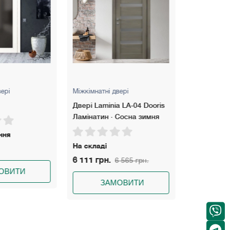
вері
Міжкімнатні двері
Міжкімнатні
a LA-04 Dooris
Двері Evolushion 01
Двері Evol
 Сосна зимня
Під замовлення
Під замов
11 262 грн.
11 262 гр
6 565 грн.
ЗАМОВИТИ
З
МОВИТИ