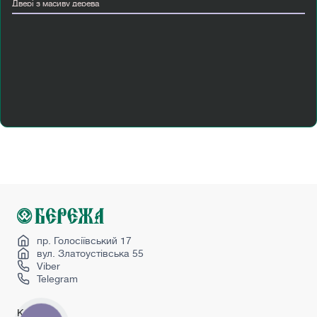
Двері з масиву дерева
Двері з масиву дуба
Двері міжкімнатні шпоновані
Двостулкові міжкімнатні двері
Купити двері папа карло
Купити двері страж
Лофт перегородки
Міжкімнатні двері від виробника ціна
Міжкімнатні двері колір венге
Міжкімнатні двері мдф
Міжкімнатні двері скляні
Міжкімнатні двері сучасні
пр. Голосіївський 17
вул. Златоустівська 55
Viber
Telegram
Каталог