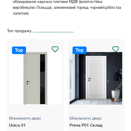
облицювання каркаса плитами МДФ (вологостійка
виробництво Польща), алюмінієвий торець чорний/срібло (за
запитом).
Петлі: Завіси приховані СЕМОМ, хром мат/чорний.
Топ продажу
Замки: Замок механічний BONAITI Хром/Чорний, замок
магнітний BONAITI Хром/Чорний/Білий.
Колір: Білий, білий сніжний, слонова кістка, сірий, сірий
Top
Top
світлий (без додаткової оплати).
В ціну полотна не включена вартість петель та механізму
замка.
* Будь ласка, зʼясуте точну вартість дверей у менеджера в
зв'язку із можливою зміною курсу валют!
Міжкімнатні двері
Міжкімнатні двері
Unica 01
Prima P01 Склад