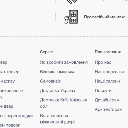
Професійний монтаж
г
Сервіс
Про компанію
двері
Як зробити замовлення
Про нас
атні двері
Виклик замірника
Наші переваги
 масиву
Самовивіз
Наші салони
прихованого
Доставка Україна
Послуги
жу
Доставка Київ Київська
Дизайнерам
і двері
обл
Архітекторам
ієві перегородки
Встановлення
міжкімнатні двері
рні товари