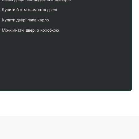
Купити білі міжкімнатні двері
Купити двері папа карло
Міжкімнатні двері з коробкою
Ціни на двері міжкімнатні