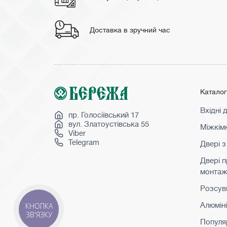
Доставка в зручний час
Катало
Вхідні 
пр. Голосіївський 17
вул. Златоустівська 55
Міжкімн
Viber
Telegram
Двері з
Двері 
монта
Розсувн
Алюмін
КНОПКА
ЗВ'ЯЗКУ
Популя