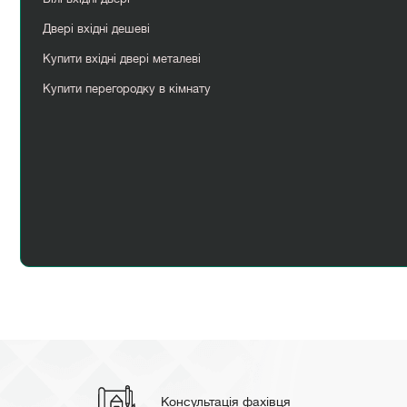
Двері вхідні дешеві
Купити вхідні двері металеві
Купити перегородку в кімнату
Перегородки лофт
Korfad двері
Консультація фахівця