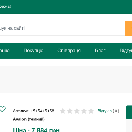
режа!
 комфорту та затишку Вашого дому!
раз!
режа!
 комфорту та затишку Вашого дому!
раз!
анію
Покупцю
Співпраця
Блог
Відгу
Артикул: 1515415158
Відгуків
( 0 )
Avalon (темний)
Ціна
: 7 884 грн.