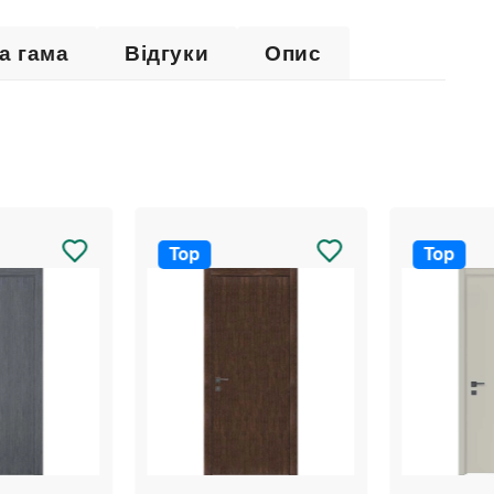
а гама
Відгуки
Опис
Top
Top