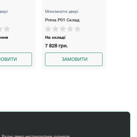
вері
Міжкімнатні двері
Міжкімнатні
Prima P01 Склад
Prima P02
ення
На складі
На складі
7 828 грн.
7 828 грн
МОВИТИ
ЗАМОВИТИ
З
Вхідні двері нестандартних розмірів