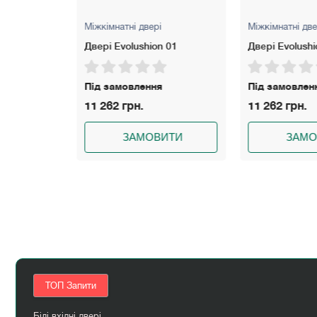
Міжкімнатні двері
Міжкімнатні две
-04 Dooris
Двері Evolushion 01
Двері Evolushi
на зимня
Під замовлення
Під замовлен
11 262 грн.
11 262 грн.
5 грн.
ЗАМОВИТИ
ЗАМО
ИТИ
ТОП Запити
Білі вхідні двері