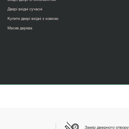
Двері вхідні сучасні
Купити двері вхідні з ковкою
Масив дерева
Розсувні двері лофт
Замір дверного отвору