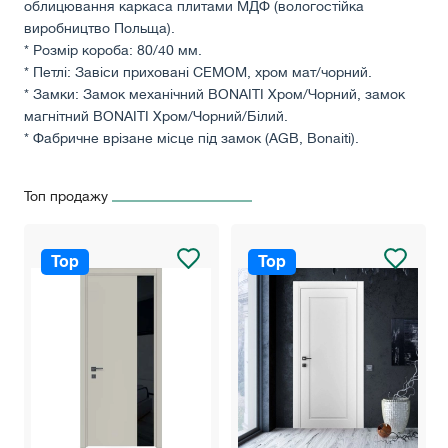
облицювання каркаса плитами МДФ (вологостійка
виробництво Польща).
* Розмір короба: 80/40 мм.
* Петлі: Завіси приховані СЕМОМ, хром мат/чорний.
* Замки: Замок механічний BONAITI Хром/Чорний, замок
магнітний BONAITI Хром/Чорний/Білий.
* Фабричне врізане місце під замок (AGB, Bonaiti).
* Декор: Фігурне фрезерування.
* Колір: Білий, білий сніжний, слонова кістка, сірий, сірий
Топ продажу
світлий.
* В ціну полотна не включена вартість петель та механізму
замка.
Top
Top
!!! Будь ласка, зʼясуте точну вартість дверей у
менеджера в зв'язку із можливою зміною курсу валют!