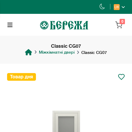
UK
0
Classic CG07
Міжкімнатні двері
Classic CG07
Товар дня