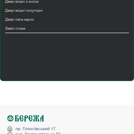
Двері вхідні з склом
Двері вхідні полуторні
Двері папа карло
Двері страж
Двері korfad
Дерев яні міжкімнатні двері з масиву
Класичні міжкімнатні двері
Купити двері вхідні
Купити двері міжкімнатні білі
Купити двері прихованого монтажу
Купити міжкімнатні двері мдф
Міжкімнатні двері лофт
Міжкімнатні двері ціна
Міжкімнатні двері чорні
Сучасні міжкімнатні двері
пр. Голосіївський 17