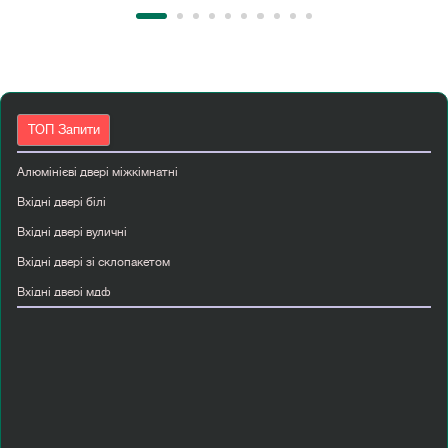
ТОП Запити
Алюмінієві двері міжкімнатні
Вхідні двері білі
Вхідні двері вуличні
Вхідні двері зі склопакетом
Вхідні двері мдф
Вхідні двері металеві
Вхідні двері полуторні
Двері білі міжкімнатні
Двері розсувні
Купити двері міжкімнатні шпоновані