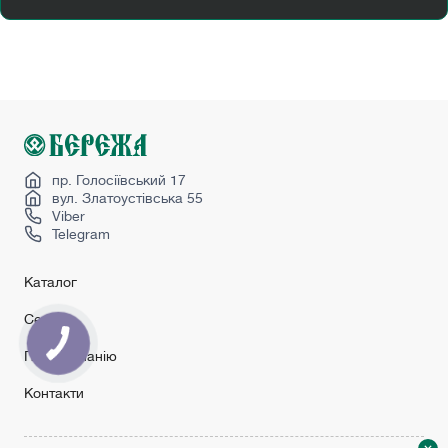
Купити двері папа карло
Купити міжкімнатні двері від виробника
Купити міжкімнатні двері мдф
Купити скляні міжкімнатні двері
Міжкімнатні двері з коробкою
Розсувні двері лофт
пр. Голосіївський 17
вул. Златоустівська 55
Viber
Telegram
Каталог
Сервіс
Про компанію
Контакти