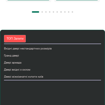
ТОП Запити
Вхідні двері нестандартних розмірів
Гранд двері
Двері армада
Двері вхідні з склом
Двері міжкімнатні купити київ
Двері міжкімнатні шпоновані київ
Двері пвх вхідні
Купити білі міжкімнатні двері
Купити вхідні двері київ