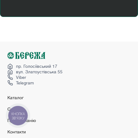
Купити двері вхідні вуличні
Купити розсувні двері
Міжкімнатні двері лофт
Міжкімнатні двері мдф
Міжкімнатні скляні двері
Secret doors
Sliding doors
пр. Голосіївський 17
вул. Златоустівська 55
Viber
Telegram
Каталог
Сервіс
КНОПКА
ЗВ'ЯЗКУ
Про компанію
Контакти