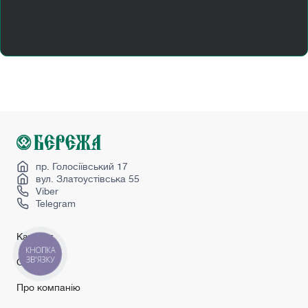
Дешеві двері вхідні
Купити двері міжкімнатні шпоновані
Купити двері розсувні
Купити міжкімнатні двері зі складу
Міжкімнатні двері в стилі прованс
Міжкімнатні двері в україні
Міжкімнатні двері колір венге
Міжкімнатні двері лофт
пр. Голосіївський 17
вул. Златоустівська 55
Viber
Telegram
Каталог
КНОПКА
ЗВ'ЯЗКУ
Сервіс
Про компанію