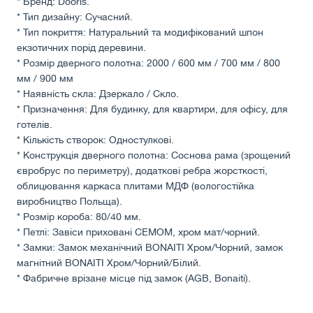
* Бренд: Dooris.
* Тип дизайну: Сучасний.
* Тип покриття: Натуральний та модифікований шпон
екзотичних порід деревини.
* Розмір дверного полотна: 2000 / 600 мм / 700 мм / 800
мм / 900 мм
* Наявність скла: Дзеркало / Скло.
* Призначення: Для будинку, для квартири, для офісу, для
готелів.
* Кількість створок: Одностулкові.
* Конструкція дверного полотна: Соснова рама (зрощений
євробрус по периметру), додаткові ребра жорсткості,
облицювання каркаса плитами МДФ (вологостійка
виробництво Польща).
* Розмір короба: 80/40 мм.
* Петлі: Завіси приховані СЕМОМ, хром мат/чорний.
* Замки: Замок механічний BONAITI Хром/Чорний, замок
магнітний BONAITI Хром/Чорний/Білий.
* Фабричне врізане місце під замок (AGB, Bonaiti).
* Декор: Алюмінієвий молдинг (Срібло).
* Колір: Горіх каналетто, венге, дуб графіт.