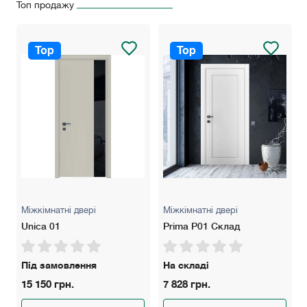
Топ продажу
* В ціну полотна не включена вартість петель та механізму
замка.
!!! Будь ласка, зʼясуте точну вартість дверей у
Top
Top
менеджера в зв'язку із можливою зміною курсу валют!
Міжкімнатні двері
Міжкімнатні двері
Unica 01
Prima P01 Склад
Під замовлення
На складі
15 150 грн.
7 828 грн.