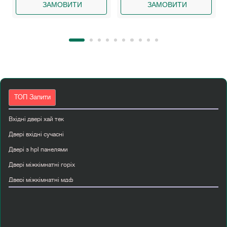
ЗАМОВИТИ
ЗАМОВИТИ
ТОП Запити
Вхідні двері хай тек
Двері вхідні сучасні
Двері з hpl панелями
Двері міжкімнатні горіх
Двері міжкімнатні мдф
Двері пвх вхідні
Двері прихованого монтажу
Дерев яні міжкімнатні двері з масиву