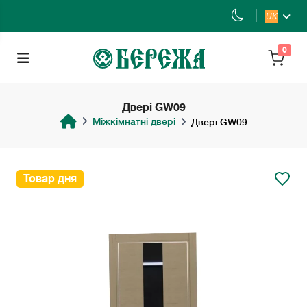
UK
0
Двері GW09
Міжкімнатні двері
Двері GW09
Товар дня