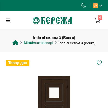
UK
0
Irida зі склом 3 (Венге)
Міжкімнатні двері
Irida зі склом 3 (Венге)
Товар дня