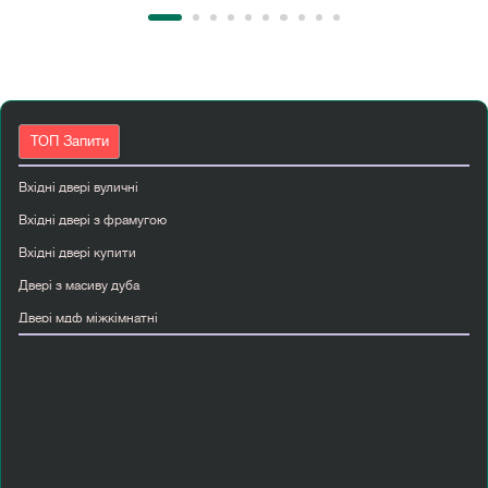
ТОП Запити
Вхідні двері вуличні
Вхідні двері з фрамугою
Вхідні двері купити
Двері з масиву дуба
Двері мдф міжкімнатні
Двері міжкімнатні алюмінієві
Двері міжкімнатні скляні
Двері міжкімнатні шпоновані
Двері прихованого монтажу київ
Купити вхідні двері з склом