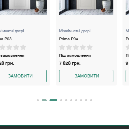
рі
Міжкімнатні двері
Міжкімнатні д
Prima P04
Prima PG01
ня
Під замовлення
Під замовл
7 828 грн.
9 848 грн.
ВИТИ
ЗАМОВИТИ
ЗА