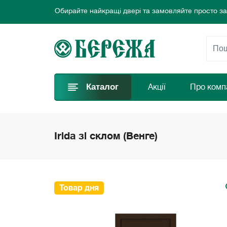
Обирайте найкращі двері та замовляйте просто за
Ласкаво просимо до інтернет-магазину дверей Бе
Ми пропонуємо нові вигідні пропозиції щодня для
Обирайте найкращі двері та замовляйте просто за
Каталог
Акції
Про комп
Irida зі склом (Венге)
Товар дня