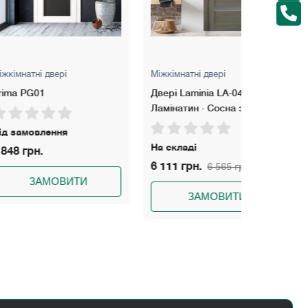
вері
Міжкімнатні двері
Міжкімнатні
Двері Laminia LA-04 Dooris
Двері Evol
Ламінатин · Сосна зимня
ення
Під замов
На складі
11 262 гр
6 111 грн.
6 565 грн.
МОВИТИ
З
ЗАМОВИТИ