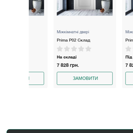
Міжкімнатні двері
Міжкімнатні две
Prima P02 Склад
Prima P03
На складі
Під замовлен
7 828 грн.
7 828 грн.
ИТИ
ЗАМОВИТИ
ЗАМО