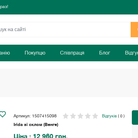
раз!
режа!
 комфорту та затишку Вашого дому!
раз!
анію
Покупцю
Співпраця
Блог
Відгу
Артикул: 1507415098
Відгуків
( 0 )
Irida зі склом (Венге)
Ціна
: 12 960 грн.