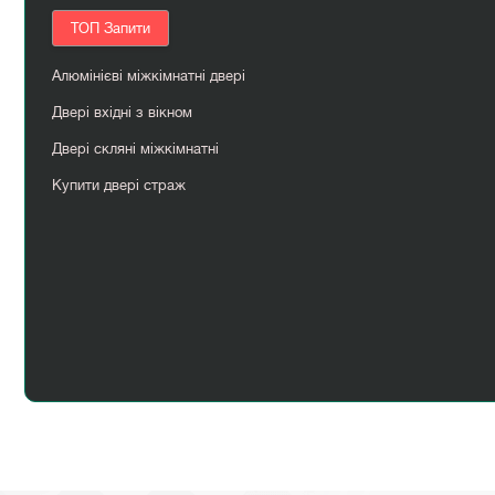
ТОП Запити
Алюмінієві міжкімнатні двері
Двері вхідні з вікном
Двері скляні міжкімнатні
Купити двері страж
Міжкімнатні білі двері
Сірі вхідні двері