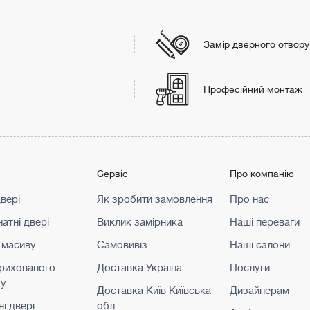
Замір дверного отвору
Професійний монтаж
г
Сервіс
Про компанію
двері
Як зробити замовлення
Про нас
атні двері
Виклик замірника
Наші переваги
 масиву
Самовивіз
Наші салони
прихованого
Доставка Україна
Послуги
жу
Доставка Київ Київська
Дизайнерам
і двері
обл