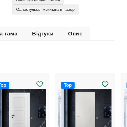
Одностулкові міжкімнатні двері
а гама
Відгуки
Опис
Top
Top