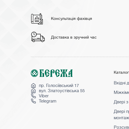
Консультація фахівця
Доставка в зручний час
Катало
Вхідні 
пр. Голосіївський 17
вул. Златоустівська 55
Міжкімн
Viber
Telegram
Двері з
Двері 
монта
Розсувн