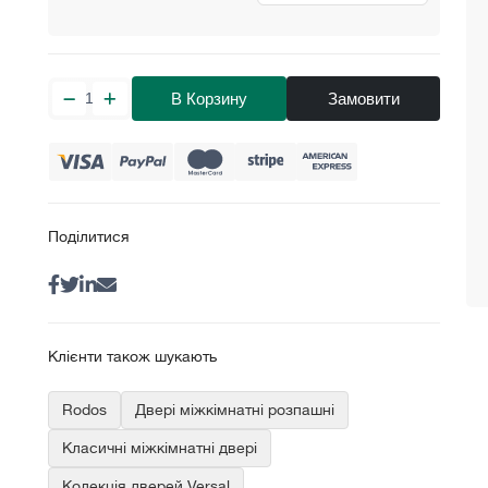
В Корзину
Замовити
Поділитися
Клієнти також шукають
Rodos
Двері міжкімнатні розпашні
Класичні міжкімнатні двері
Колекція дверей Versal