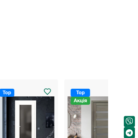
Top
Top
Акція