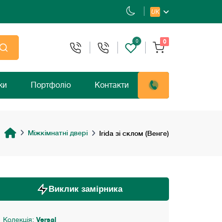
UK
0
0
ки
Портфоліо
Контакти
Міжкімнатні двері
Irida зі склом (Венге)
Виклик замірника
Колекція:
Versal