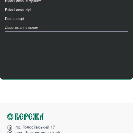
Вхідні двері антрацит
Вхідні двері сірі
Гранд двері
Двері вхідні з склом
Двері вхідні abwehr
Двері з масиву ясеня
Купити двері прихованого монтажу
Купити металеві вхідні двері
Купити міжкімнатні двері мдф
Купити розсувні двері
Лофт перегородки
Міжкімнатні двері колір горіх
Міжкімнатні скляні двері
Сучасні вхідні двері
Ціни на міжкімнатні двері
пр. Голосіївський 17
вул. Златоустівська 55