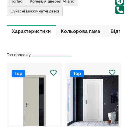
Korfad
Колекція дверей Milano
Сучасні міжкімнатні двері
Характеристики
Кольорова гама
Відгук
Топ продажу
Top
Top