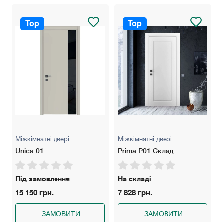
Замки: AGB Evolution (Нікель чи чорний), AGB Polaris (Нікель
чи чорний) має магнітний "язичок" для легкого закривання.
Top
Top
Розширювач: 100 мм — для стін товщиною до 160 мм, 200
мм — для стін товщиною до 260 мм.
Колір: Білий матовий, білий ясен, сірий світлий/темний, дуб
сірий/кремовий, бетон сірий.
Гарантія: 5 років
Міжкімнатні двері
Міжкімнатні двері
Unica 01
Prima P01 Склад
Під замовлення
На складі
15 150 грн.
7 828 грн.
ЗАМОВИТИ
ЗАМОВИТИ