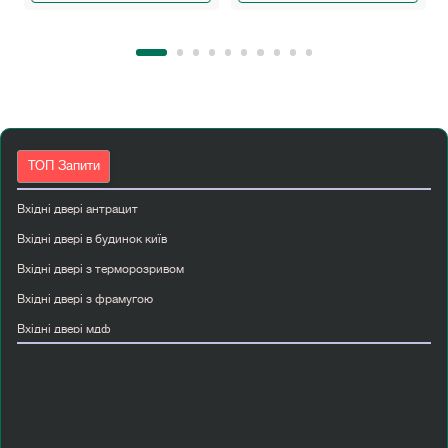
ТОП Запити
Вхідні двері антрацит
Вхідні двері в будинок київ
Вхідні двері з терморозривом
Вхідні двері з фрамугою
Вхідні двері мдф
Двері армада
Двері вхідні білі
Двері вхідні abwehr