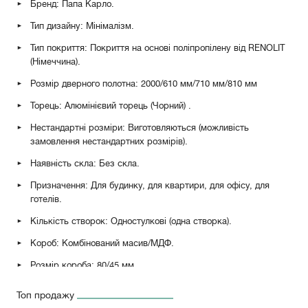
Бренд: Папа Карло.
Тип дизайну: Мінімалізм.
Тип покриття: Покриття на основі поліпропілену від RENOLIT
(Німеччина).
Розмір дверного полотна: 2000/610 мм/710 мм/810 мм
Торець: Алюмінієвий торець (Чорний)
.
Нестандартні розміри: Виготовляються (можливість
замовлення нестандартних розмірів).
Наявність скла: Без скла.
Призначення: Для будинку, для квартири, для офісу, для
готелів.
Кількість створок: Одностулкові (одна створка).
Короб: Комбінований масив/МДФ.
Розмір короба: 80/45 мм.
Петлі: Петлі метелик RDA 100*3 Eurocento (Матовий хром),
Топ продажу
петлі накладні AL143Q (Матовий хром, білий, чорний).