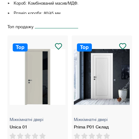
Короб: Комбінований масив/МДФ.
Розмір короба: 80/45 мм.
Петлі: Петлі метелик RDA 100*3 Eurocento (Матовий хром),
Топ продажу
петлі накладні AL143Q (Матовий хром, білий, чорний).
Замки: AGB Evolution (Нікель чи чорний), AGB Polaris (Нікель
чи чорний) має магнітний "язичок" для легкого закривання.
Top
Top
Розширювач: 100 мм — для стін товщиною до 160 мм, 200
мм — для стін товщиною до 260 мм.
Колір: Білий матовий, білий ясен, сірий світлий/темний, дуб
сірий/кремовий, бетон сірий.
Гарантія: 5 років
Міжкімнатні двері
Міжкімнатні двері
Unica 01
Prima P01 Склад