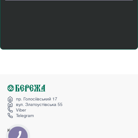
Двері міжкімнатні скляні
Двері міжкімнатні шпоновані київ
Купити вхідні двері з ковкою
Купити вхідні двері з склом
Купити двері вуличні
Купити дешеві вхідні двері
Купити міжкімнатні двері зі складу
Міжкімнатні двері венге
Міжкімнатні двері від виробника
Міжкімнатні двері з масиву
Полуторні вхідні двері
пр. Голосіївський 17
вул. Златоустівська 55
Viber
Telegram
Каталог