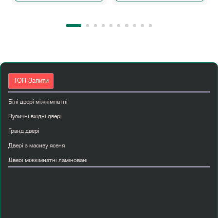
ТОП Запити
Білі двері міжкімнатні
Вуличні вхідні двері
Гранд двері
Двері з масиву ясеня
Двері міжкімнатні ламіновані
Двері пвх вхідні
Класичні міжкімнатні двері
Купити вхідні двері з склом