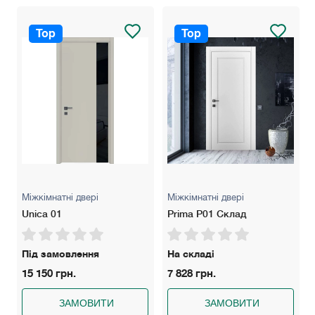
Замки: AGB Evolution (Нікель чи чорний), AGB Polaris (Нікель
чи чорний) має магнітний "язичок" для легкого закривання.
Top
Top
Розширювач: 100 мм — для стін товщиною до 160 мм, 200
мм — для стін товщиною до 260 мм.
Колір: Білий матовий, білий ясен, сірий світлий/темний, дуб
сірий/кремовий, бетон сірий.
Гарантія: 5 років
Міжкімнатні двері
Міжкімнатні двері
Unica 01
Prima P01 Склад
Під замовлення
На складі
15 150 грн.
7 828 грн.
ЗАМОВИТИ
ЗАМОВИТИ