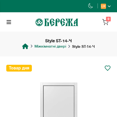
UK
0
Style ST-14-Ч
Міжкімнатні двері
Style ST-14-Ч
Товар дня