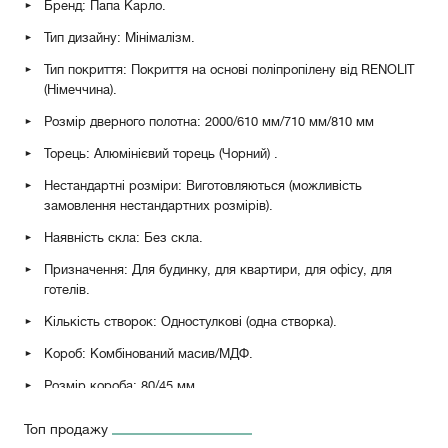
Бренд: Папа Карло.
Тип дизайну: Мінімалізм.
Тип покриття: Покриття на основі поліпропілену від RENOLIT
(Німеччина).
Розмір дверного полотна: 2000/610 мм/710 мм/810 мм
Торець: Алюмінієвий торець (Чорний)
.
Нестандартні розміри: Виготовляються (можливість
замовлення нестандартних розмірів).
Наявність скла: Без скла.
Призначення: Для будинку, для квартири, для офісу, для
готелів.
Кількість створок: Одностулкові (одна створка).
Короб: Комбінований масив/МДФ.
Розмір короба: 80/45 мм.
Петлі: Петлі метелик RDA 100*3 Eurocento (Матовий хром),
Топ продажу
петлі накладні AL143Q (Матовий хром, білий, чорний).