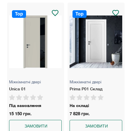
Замки: AGB Evolution (Нікель чи чорний), AGB Polaris (Нікель
чи чорний) має магнітний "язичок" для легкого закривання.
Top
Top
Розширювач: 100 мм — для стін товщиною до 160 мм, 200
мм — для стін товщиною до 260 мм.
Колір: Білий матовий, білий ясен, сірий світлий/темний, дуб
сірий/кремовий, бетон сірий.
Гарантія: 5 років
Міжкімнатні двері
Міжкімнатні двері
Unica 01
Prima P01 Склад
Під замовлення
На складі
15 150 грн.
7 828 грн.
ЗАМОВИТИ
ЗАМОВИТИ