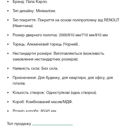
Бренд: Папа Карло.
Тип дизайну: Мінімалізм.
Тип покриття: Покриття на основі поліпропілену від RENOLIT
(Німеччина).
Розмір дверного полотна: 2000/610 мм/710 мм/810 мм
Торець: Алюмінієвий торець (Чорний)
.
Нестандартні розміри: Виготовляються (можливість
замовлення нестандартних розмірів).
Наявність скла: Без скла.
Призначення: Для будинку, для квартири, для офісу, для
готелів.
Кількість створок: Одностулкові (одна створка).
Короб: Комбінований масив/МДФ.
Розмір короба: 80/45 мм.
Петлі: Петлі метелик RDA 100*3 Eurocento (Матовий хром),
Топ продажу
петлі накладні AL143Q (Матовий хром, білий, чорний).