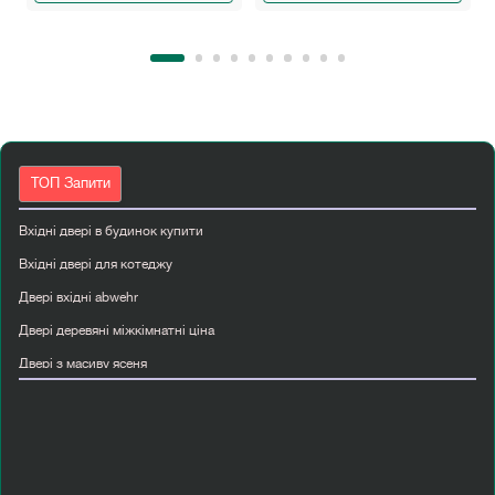
ТОП Запити
Вхідні двері в будинок купити
Вхідні двері для котеджу
Двері вхідні abwehr
Двері деревяні міжкімнатні ціна
Двері з масиву ясеня
Двері з hpl панелями
Двері міжкімнатні горіх
Двері папа карло київ