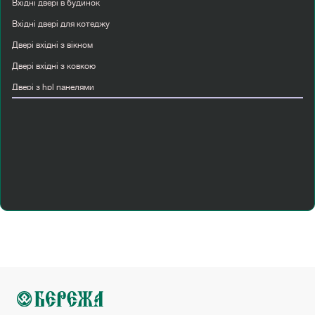
Вхідні двері в будинок
Вхідні двері для котеджу
Двері вхідні з вікном
Двері вхідні з ковкою
Двері з hpl панелями
Двері купити міжкімнатні
Двері міжкімнатні золотий дуб
Двері міжкімнатні шпоновані
Двері папа карло
Двері rodos
Купити вхідні двері металеві
Купити двері вхідні вуличні
Купити сучасні міжкімнатні двері
Міжкімнатні двері в стилі прованс
Міжкімнатні двері мдф