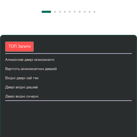
ТОП Запити
Алюмінієві двері міжкімнатні
Вартість міжкімнатних дверей
Вхідні двері хай тек
Двері вхідні дешеві
Двері вхідні сучасні
Двері міжкімнатні ламіновані
Двері міжкімнатні мдф ціна
Двері прихованого монтажу київ
Класичні двері міжкімнатні