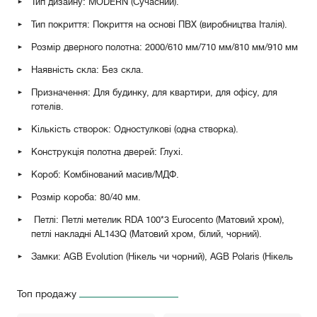
Тип дизайну: MODERN (Сучасний).
Тип покриття: Покриття на основі ПВХ (виробництва Італія).
Розмір дверного полотна: 2000/610 мм/710 мм/810 мм/910 мм
Наявність скла: Без скла.
Призначення: Для будинку, для квартири, для офісу, для
готелів.
Кількість створок: Одностулкові (одна створка).
Конструкція полотна дверей: Глухі.
Короб: Комбінований масив/МДФ.
Розмір короба: 80/40 мм.
Петлі: Петлі метелик RDA 100*3 Eurocento (Матовий хром),
петлі накладні AL143Q (Матовий хром, білий, чорний).
Замки: AGB Evolution (Нікель чи чорний), AGB Polaris (Нікель
чи чорний) має магнітний "язичок" для легкого закривання.
Топ продажу
Розширювач: 100 мм — для стін товщиною до 160 мм, 200
мм — для стін товщиною до 260 мм.