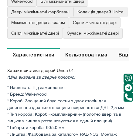
Wakewood
Білі міжкімнатні двері
Двері міжкімнатні фарбовані
Колекція дверей Unica
Міжкімнатні двері зі склом
Сірі міжкімнатні двері
Світлі міжкімнатні двері
Сучасні міжкімнатні двері
Характеристики
Кольорова гама
Відгук
Характеристика дверей Unica 01:
(Ціна вказана за дверне полотно)
* Наявність: Під замовлення.
* Бренд: Wakewood.
* Короб: Зрощений брус сосни з двох сторін для
досягнення ідеальної площини покривається ДВП 2,5 мм.
* Тип короба: Короб «компланарний» (полотно двері та її
лицьова лиштва розташовуються в єдиній площині).
* Габарити короба: 90/40 мм.
* Лиштва: Фарбована за каталогом RAL/NCS. Монтаж