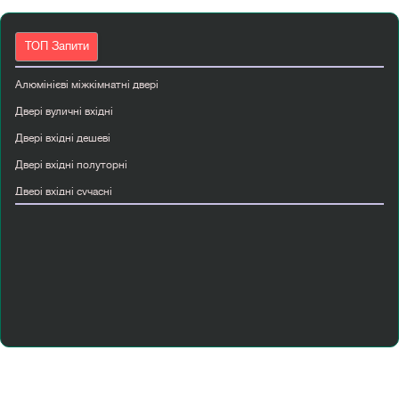
ТОП Запити
Алюмінієві міжкімнатні двері
Двері вуличні вхідні
Двері вхідні дешеві
Двері вхідні полуторні
Двері вхідні сучасні
Двері вхідні abwehr
Двері пвх вхідні
Купити двері вхідні металеві
Купити двері папа карло
Купити розсувні двері
Міжкімнатні ламіновані двері
Нестандартні міжкімнатні двері