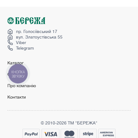
Сучасні міжкімнатні двері
Ціна на двері міжкімнатні
Чорні міжкімнатні двері
Secret doors
пр. Голосіївський 17
вул. Златоустівська 55
Viber
Telegram
Каталог
КНОПКА
Сервіс
ЗВ'ЯЗКУ
Про компанію
Контакти
© 2010-2026 ТМ "БЕРЕЖА"