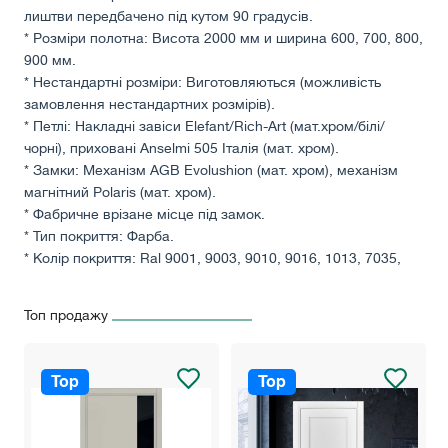
лиштви передбачено під кутом 90 градусів.
* Розміри полотна: Висота 2000 мм и ширина 600, 700, 800,
900 мм.
* Нестандартні розміри: Виготовляються (можливість
замовлення нестандартних розмірів).
* Петлі: Накладні завіси Elefant/Rich-Art (мат.хром/білі/
чорні), приховані Anselmi 505 Італія (мат. хром).
* Замки: Механізм AGB Evolushion (мат. хром), механізм
магнітний Polaris (мат. хром).
* Фабричне врізане місце під замок.
* Тип покриття: Фарба.
* Колір покриття: Ral 9001, 9003, 9010, 9016, 1013, 7035,
7047 (без націнки).
* Наявність скла: Скло Lacobel білий/чорний, дзеркало
Топ продажу
срібло/бронза, графіт.
* Декор: Вузька смуга фарбованого скла за шкалою RAL.
* Призначення: Для будинку, для квартири, для офісу, для
Top
Top
готелів.
* Кількість створок: Одностулкові.
!!! Будь ласка, зʼясуте точну вартість дверей у