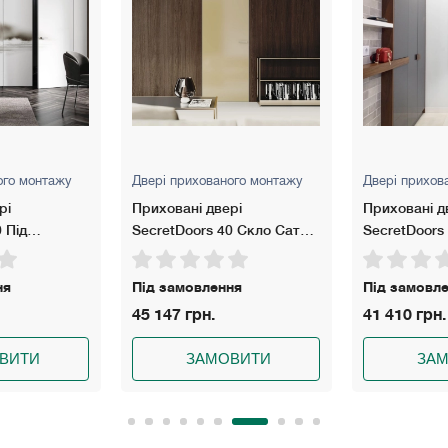
ого монтажу
Двері прихованого монтажу
Двері прихов
рі
Приховані двері
Приховані д
0 Скло Сатин
SecretDoors 40 Скло Сатин
Фарбовані Н
Щитове пол
ня
Під замовлення
Під замовл
41 410 грн.
37 269 грн.
ВИТИ
ЗАМОВИТИ
ЗА