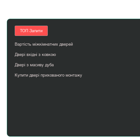
ТОП Запити
Вартість міжкімнатних дверей
Двері вхідні з ковкою
Двері з масиву дуба
Купити двері прихованого монтажу
Лофт перегородки
Korfad двері