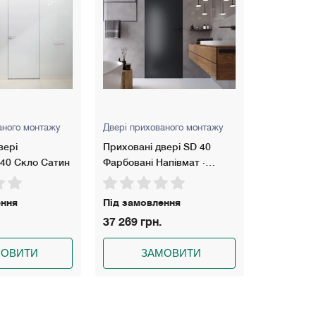
аного монтажу
Двері прихованого монтажу
Двері прих
вері SD 40
Приховані двері SD 40
Приховані
апівмат ·
Фарбовані Глянець ·
Фарбовані
отно
Алюмінієве полотно
Алюмінієв
ення
Під замовлення
Під замов
47 874 грн.
39 592 гр
МОВИТИ
ЗАМОВИТИ
З