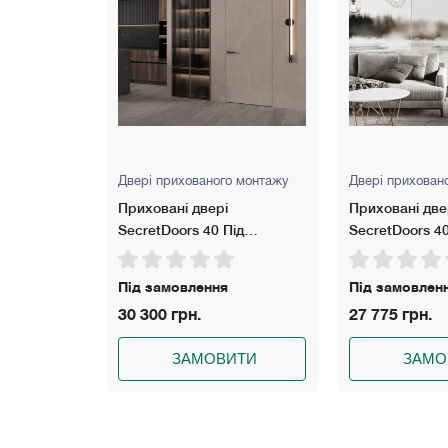
о монтажу
Двері прихованого монтажу
Двері прихован
Приховані двері
Приховані две
ід
SecretDoors 40 Під
SecretDoors 4
юмінієве
фарбування · Щитове
Diamond
полотно
Під замовлення
Під замовлен
27 775 грн.
45 147 грн.
ИТИ
ЗАМОВИТИ
ЗАМО