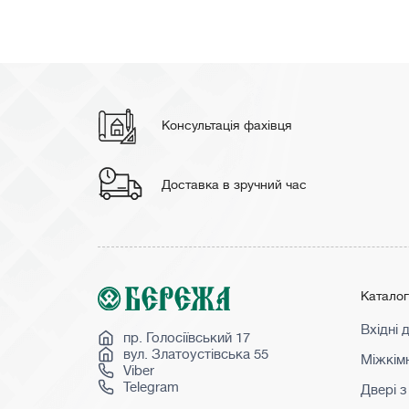
Консультація фахівця
Доставка в зручний час
Катало
Вхідні 
пр. Голосіївський 17
вул. Златоустівська 55
Міжкімн
Viber
Telegram
Двері з