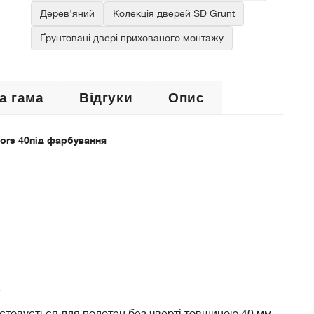
Дерев'яний
Колекція дверей SD Grunt
Ґрунтовані двері прихованого монтажу
а гама
Відгуки
Опис
ors 40
під фарбування
.
товується для полотен без чверті товщиною 40 мм