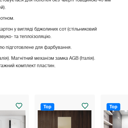
й).
отном.
ртон у вигляді бджолиних сот (стільниковий
вуко- та теплоізоляцію.
тю підготовлене для фарбування.
алія). Магнітний механізм замка AGB (Італія).
тажний комплект пластин.
Top
Top