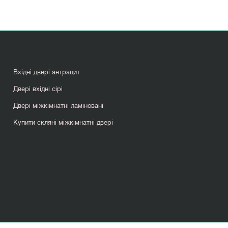
Вхідні двері антрацит
Двері вхідні сірі
Двері міжкімнатні ламіновані
Купити скляні міжкімнатні двері
Міжкімнатні двері лофт