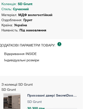
Колекція:
SD Grunt
Стиль:
Сучасний
Матеріал:
МДФ вологостійкий
Оздоблення:
Грунт
Країна:
Україна
Наявність:
Під замовлення
!
ДОДАТКОВІ ПАРАМЕТРИ ТОВАРУ:
Відкривання INSIDE
Індивідуальні розміри
З колекції SD Grunt
SD Grunt
Приховані двері SecretDoors
40 Під фарбування ·
SD Grunt
Алюмінієве полотно
30 300 грн.