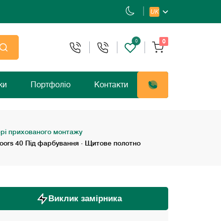
UK
0
0
ки
Портфоліо
Контакти
рі прихованого монтажу
Doors 40 Під фарбування · Щитове полотно
Виклик замірника