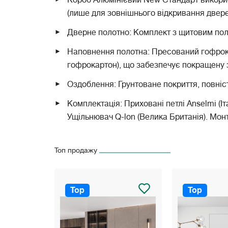
(лише для зовнішнього відкривання двере
Дверне полотно: Комплект з щитовим пол
Наповнення полотна: Пресований гофрока
гофрокартон), що забезпечує покращену з
Оздоблення: Грунтоване покриття, повніс
Комплектація: Приховані петлі Anselmi (Іт
Ущільнювач Q-lon (Велика Британія). Мон
Топ продажу
Top
Top