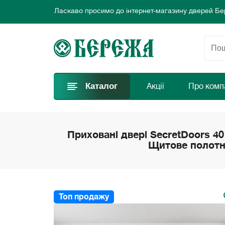
Ласкаво просимо до інтернет-магазину дверей Бе
Ми пропонуємо нові вигідні пропозиції щодня для
Обирайте найкращі двері та замовляйте просто за
Ласкаво просимо до інтернет-магазину дверей Бе
Ми пропонуємо нові вигідні пропозиції щодня для
Обирайте найкращі двері та замовляйте просто за
Каталог
Акції
Про комп
Приховані двері SecretDoors 40
Щитове полот
Топ продажу