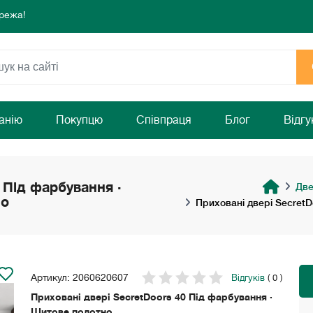
режа!
 комфорту та затишку Вашого дому!
раз!
режа!
 комфорту та затишку Вашого дому!
раз!
анію
Покупцю
Співпраця
Блог
Відгу
 Під фарбування ·
Две
но
Приховані двері Secret
Артикул: 2060620607
Відгуків
( 0 )
Приховані двері SecretDoors 40 Під фарбування ·
Щитове полотно