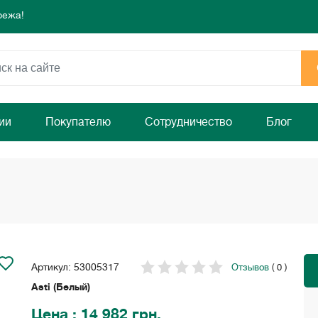
режа!
 день для комфорта и уюта вашего дома
ямо сейчас!
режа!
 день для комфорта и уюта вашего дома
ямо сейчас!
ии
Покупателю
Сотрудничество
Блог
Артикул: 53005317
Отзывов
( 0 )
Asti (Белый)
Цена
: 14 982 грн.