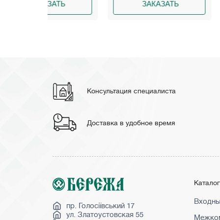
АТЬ
ЗАКАЗАТЬ
ЗАКА
Консультация специалиста
Доставка в удобное время
Катало
Входны
пр. Голосіївський 17
ул. Златоустовская 55
Межком