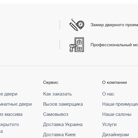
Замер дверного прое
Профессиональный м
г
Сервис
О компании
е двери
Как заказать
О нас
натные двери
Вызов замерщика
Наши преимуще
из массива
Самовывоз
Наши салоны
скрытого
Доставка Украина
Услуги
жа
Доставка Киев
Дизайнерам