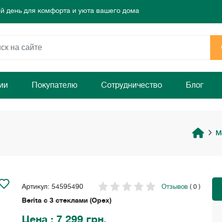
 день для комфорта и уюта вашего дома
ямо сейчас!
режа!
 день для комфорта и уюта вашего дома
ямо сейчас!
ии
Покупателю
Сотрудничество
Блог
М
Артикул: 54595490
Отзывов
( 0 )
Berita с 3 стеклами (Орех)
Цена
: 7 299 грн.