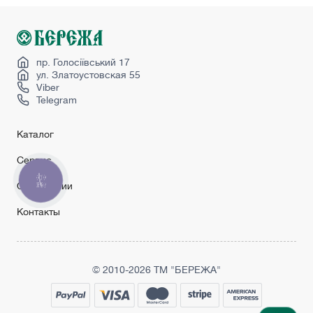
пр. Голосіївський 17
ул. Златоустовская 55
Viber
Telegram
Каталог
Сервис
КНОПКА
О компании
ЗВ'ЯЗКУ
Контакты
© 2010-2026 ТМ "БЕРЕЖА"