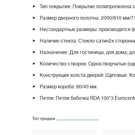
Тип покрытия: Покрытие полипропилена о
Размер дверного полотна: 2000/610 мм/7
Нестандартные размеры: производятся (
Наличие стекла: Стекло сатин
2х сторонн
Назначение: Для гостиницы, для дома, дл
Количество створок: Одностворчатые (одн
Конструкция холста дверей: Щитовые. 
Размер короба: 80/40 мм.
Петли: Петли бабочка RDA 100*3 Eurocen
хром, белый, черный).
Замки: AGB Evolution (Никель или черный)
Топ продаж
"язычок" для легкого закрывания.