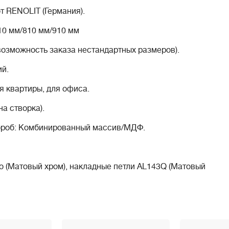
т RENOLIT (Германия).
10 мм/810 мм/910 мм
возможность заказа нестандартных размеров).
ий
.
я квартиры, для офиса.
а створка).
Короб: Комбинированный массив/МДФ.
to (Матовый хром), накладные петли AL143Q (Матовый
, AGB Polaris (Никель или черный) имеет магнитный