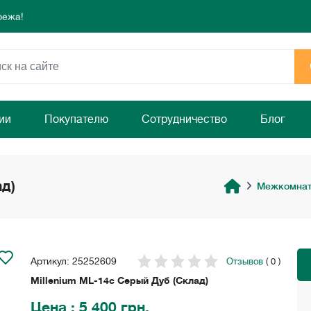
режа!
 день для комфорта и уюта вашего дома
ямо сейчас!
режа!
 день для комфорта и уюта вашего дома
ямо сейчас!
ии
Покупателю
Сотрудничество
Блог
ад)
Межкомнат
Артикул: 25252609
Отзывов
( 0 )
Millenium ML-14с Серый Дуб (Склад)
Цена
: 5 400 грн.