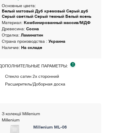
Основные цвета:
Белый матовый Дуб кремовый Серый дуб
Серый светлый Серый темный Белый ясень
Материал:
Комбинированный массив/МДФ
Древесина:
Сосна
Отделка:
Ламинатин
Страна производства :
Украина
Наличие:
На складе
!
ДОПОЛНИТЕЛЬНЫЕ ПАРАМЕТРЫ:
Стекло сатин 2х сторонний
Расширитель/Доборная доска
З колекції Millenium
Millenium
Millenium ML-06