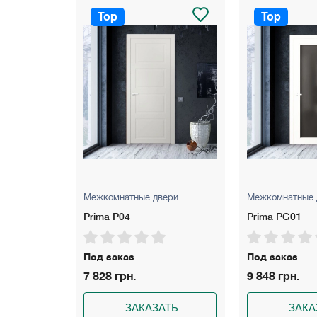
Расширитель: 100 мм – для стен толщиной
Top
Top
Цвет: Белый матовый, белый ясень, серы
Гарантия: 5 лет
Межкомнатные двери
Межкомнатные двери
Prima P04
Prima PG01
Под заказ
Под заказ
7 828 грн.
9 848 грн.
ЗАКАЗАТЬ
ЗАКАЗАТЬ