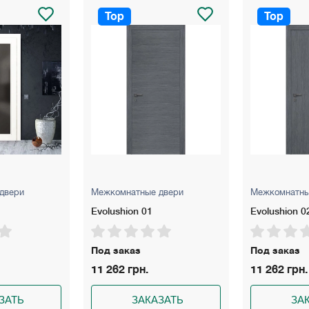
 до 160 мм, 200 мм – для стен толщиной до 260 мм.
Top
Top
й темный/светлый, дуб серый/кремовый.
Межкомнатные двери
Межкомнатные двери
Evolushion 01
Evolushion 02
Под заказ
Под заказ
11 262 грн.
11 262 грн.
ЗАКАЗАТЬ
ЗАКАЗАТЬ