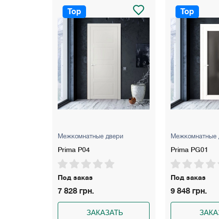
Расширитель: 100 мм – для стен толщиной
Top
Top
Цвет: Белый матовый, белый ясень, серы
Гарантия: 5 лет
вери
Межкомнатные двери
Межкомнатные 
Prima PG01
Evolushion 01
Под заказ
Под заказ
9 848 грн.
11 262 грн.
АТЬ
ЗАКАЗАТЬ
ЗАКА