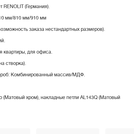
т RENOLIT (Германия).
10 мм/810 мм/910 мм
возможность заказа нестандартных размеров).
ий
.
я квартиры, для офиса.
а створка).
Короб: Комбинированный массив/МДФ.
to (Матовый хром), накладные петли AL143Q (Матовый
, AGB Polaris (Никель или черный) имеет магнитный