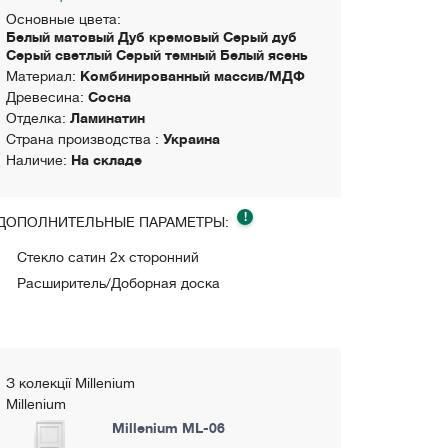
Основные цвета:
Белый матовый Дуб кремовый Серый дуб
Серый светлый Серый темный Белый ясень
Материал:
Комбинированный массив/МДФ
Древесина:
Сосна
Отделка:
Ламинатин
Страна производства :
Украина
Наличие:
На складе
!
ДОПОЛНИТЕЛЬНЫЕ ПАРАМЕТРЫ:
Стекло сатин 2х сторонний
Расширитель/Доборная доска
З колекції Millenium
Millenium
Millenium ML-06