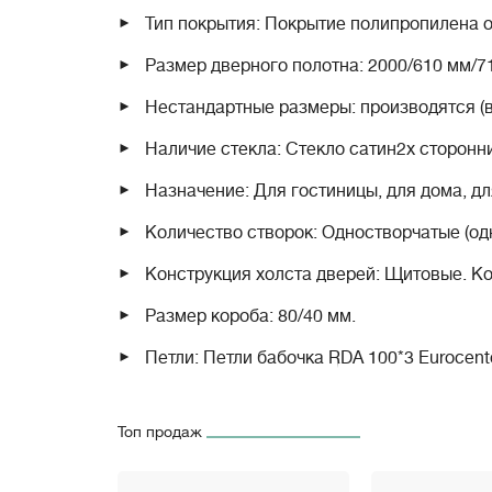
Тип покрытия: Покрытие полипропилена о
Размер дверного полотна: 2000/610 мм/7
Нестандартные размеры: производятся (
Наличие стекла: Стекло сатин
2х сторонн
Назначение: Для гостиницы, для дома, дл
Количество створок: Одностворчатые (одн
Конструкция холста дверей: Щитовые. 
Размер короба: 80/40 мм.
Петли: Петли бабочка RDA 100*3 Eurocen
хром, белый, черный).
Замки: AGB Evolution (Никель или черный)
Топ продаж
"язычок" для легкого закрывания.