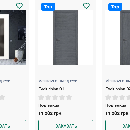
 до 160 мм, 200 мм – для стен толщиной до 260 мм.
Top
Top
й темный/светлый, дуб серый/кремовый.
двери
Межкомнатные двери
Межкомнатны
Evolushion 02
Millenium M
Под заказ
Под заказ
11 262 грн.
6 500 грн.
ЗАТЬ
ЗАКАЗАТЬ
ЗА