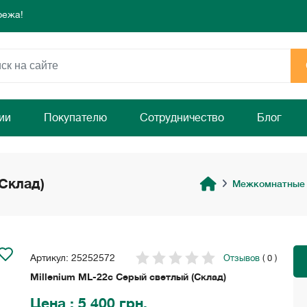
режа!
 день для комфорта и уюта вашего дома
ямо сейчас!
режа!
 день для комфорта и уюта вашего дома
ямо сейчас!
ии
Покупателю
Сотрудничество
Блог
(Склад)
Межкомнатные
Артикул: 25252572
Отзывов
( 0 )
Millenium ML-22с Серый светлый (Склад)
Цена
: 5 400 грн.