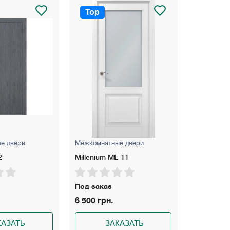
Top
Top
е двери
Межкомнатные двери
Межкомнат
L-11
ULTRA U-011 Эмаль
Unica 01
Под заказ
Под зака
4 250 грн.
15 150 гр
КАЗАТЬ
ЗАКАЗАТЬ
З