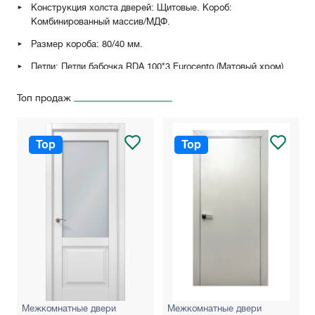
Конструкция холста дверей: Щитовые. Короб:
Комбинированный массив/МДФ.
Размер короба: 80/40 мм.
Петли: Петли бабочка RDA 100*3 Eurocento (Матовый хром),
накладные петли AL143Q (Матовый хром, белый, черный).
Топ продаж
Замки: AGB Evolution (Никель или черный), AGB Polaris
(Никель или черный) имеет магнитный "язычок" для легкого
закрывания.
Top
Top
Расширитель: 100 мм – для стен толщиной до 160 мм, 200 мм
– для стен толщиной до 260 мм.
Цвет: Белый матовый, белый ясень, серый темный/светлый,
дуб серый/кремовый.
Гарантия: 5 лет
Межкомнатные двери
Межкомнатные двери