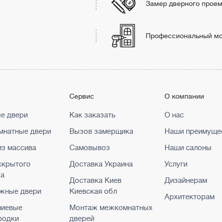
Замер дверного прое
Профессиональный м
г
Сервис
О компании
е двери
Как заказать
О нас
натные двери
Вызов замерщика
Наши преимуще
из массива
Самовывоз
Наши салоны
скрытого
Доставка Украина
Услуги
жа
Доставка Киев
Дизайнерам
жные двери
Киевская обл
Архитекторам
ниевые
Монтаж межкомнатных
родки
дверей