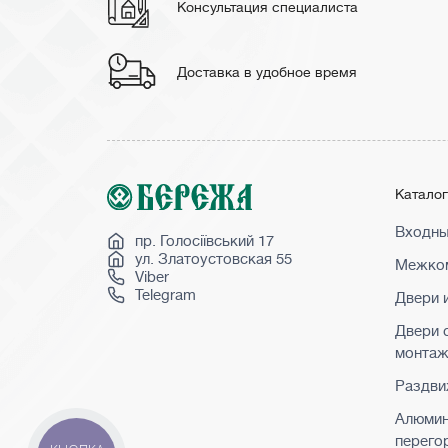
Консультация специалиста
Доставка в удобное время
Катало
Входны
пр. Голосіївський 17
ул. Златоустовская 55
Межком
Viber
Telegram
Двери 
Двери 
монта
Раздви
Алюми
перего