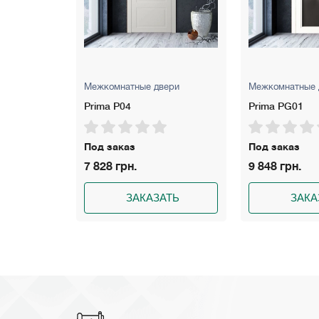
 двери
Межкомнатные двери
Межкомнатн
Prima PG01
Evolushion 
Под заказ
Под заказ
9 848 грн.
11 262 грн
АЗАТЬ
ЗАКАЗАТЬ
З