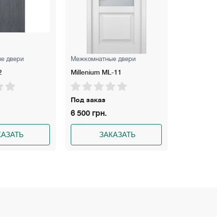
тные двери
Межкомнатные двери
Межком
 ML-11
ULTRA U-011 Эмаль
Unica 
аз
Под заказ
Под за
н.
4 250 грн.
15 150
ЗАКАЗАТЬ
ЗАКАЗАТЬ