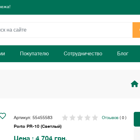
режа!
 день для комфорта и уюта вашего дома
ямо сейчас!
режа!
 день для комфорта и уюта вашего дома
ямо сейчас!
ии
Покупателю
Сотрудничество
Блог
Артикул: 55455583
Отзывов
( 0 )
Porto PR-10 (Светлый)
Цена
: 4 704 грн.