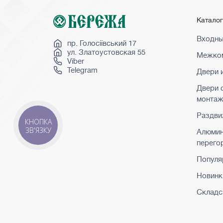
Катало
Входны
пр. Голосіївський 17
ул. Златоустовская 55
Межком
Viber
Telegram
Двери 
Двери 
монта
Раздви
КНОПКА
ЗВ'ЯЗКУ
Алюми
перего
Популя
Новинк
Складс