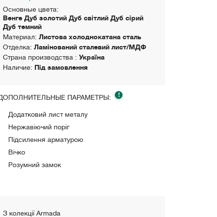
Основные цвета:
Венге Дуб золотий Дуб світлий Дуб сірий
Дуб темний
Материал:
Листова холоднокатана сталь
Отделка:
Ламінований сталевий лист/МДФ
Страна производства :
Україна
Наличие:
Під замовлення
!
ДОПОЛНИТЕЛЬНЫЕ ПАРАМЕТРЫ:
Додатковий лист металу
Нержавіючий поріг
Підсилення арматурою
Вічко
Розумний замок
З колекції Armada