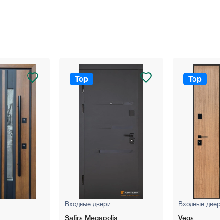
7 з 2-х ключовим блокуванням, 4-х оборотний - 5 ключів +
й профіль.
Top
Top
Входные двери
Входные две
Safira Megapolis
Vega