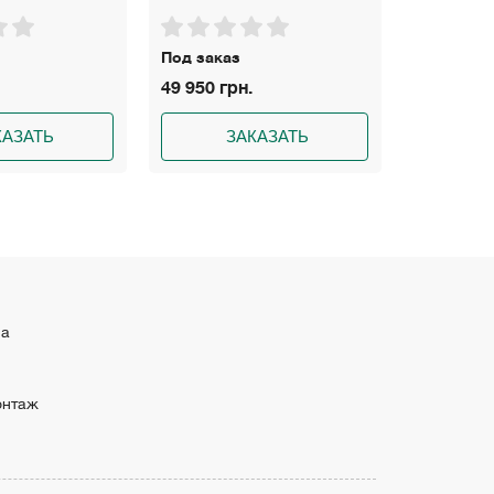
Под заказ
На склад
49 950 грн.
30 550 гр
КАЗАТЬ
ЗАКАЗАТЬ
З
ма
онтаж