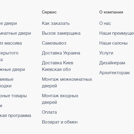
г
Сервис
О компании
е двери
Как заказать
О нас
натные двери
Вызов замерщика
Наши преимуще
из массива
Самовывоз
Наши салоны
скрытого
Доставка Украина
Услуги
жа
Доставка Киев
Дизайнерам
жные двери
Киевская обл
Архитекторам
ниевые
Монтаж межкомнатных
родки
дверей
рные товары
Монтаж входных
дверей
и
Оплата
кая программа
Возврат и обмен