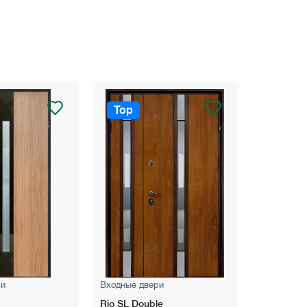
Top
Top
ри
Входные двери
Входные д
Rio SL Double
Piramis С