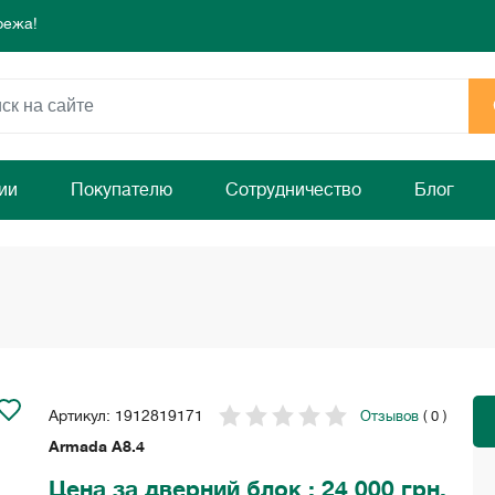
режа!
 день для комфорта и уюта вашего дома
ямо сейчас!
режа!
 день для комфорта и уюта вашего дома
ямо сейчас!
ии
Покупателю
Сотрудничество
Блог
Артикул: 1912819171
Отзывов
( 0 )
Armada A8.4
Цена
за дверний блок
: 24 000 грн.