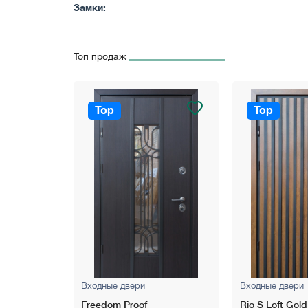
Замки:
* Замковий механізм моноблок 2в1: MOTTURA 54.79
механіка 2а (система краб).
Топ продаж
* Броненакладка: APECS Protection Standart.
Комплектуючі:
* Два контури ущільнення: Е-подібний, спеціальни
Top
Top
* Утеплення дверного полотна: ISOVER.
* Антизрізи: стандартні (4 штуки).
Входные двери
Входные двери
Freedom Proof
Rio S Loft Gold