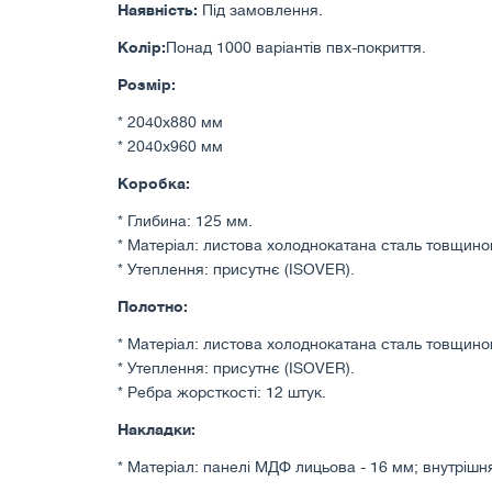
Наявність:
Під замовлення.
Колір:
Понад 1000 варіантів пвх-покриття.
Розмір:
* 2040х880 мм
* 2040х960 мм
Коробка:
* Глибина: 125 мм.
* Матеріал: листова холоднокатана сталь товщино
* Утеплення: присутнє (ISOVER).
Полотно:
* Матеріал: листова холоднокатана сталь товщино
* Утеплення: присутнє (ISOVER).
* Ребра жорсткості: 12 штук.
Накладки:
* Матеріал: панелі МДФ лицьова - 16 мм; внутрішня