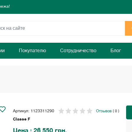
режа!
 день для комфорта и уюта вашего дома
ямо сейчас!
режа!
 день для комфорта и уюта вашего дома
ямо сейчас!
ии
Покупателю
Сотрудничество
Блог
Артикул: 1123311290
Отзывов
( 0 )
Classe F
Цена
: 26 550 грн.