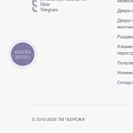
Межком
Viber
Telegram
Двери 
Двери 
монта
Раздви
Алюми
КНОПКА
перего
ЗВ'ЯЗКУ
Популя
Новинк
Складс
© 2010-2026 ТМ "БЕРЕЖА"