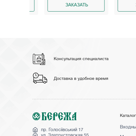
АТЬ
ЗАКАЗАТЬ
ЗАКА
Консультация специалиста
Доставка в удобное время
Катало
Входны
пр. Голосіївський 17
ул. Златоустовская 55