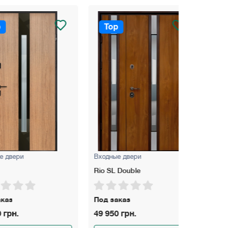
Top
Top
ри
Входные двери
Входные д
Rio SL Double
Piramis С
Под заказ
На склад
49 950 грн.
30 550 гр