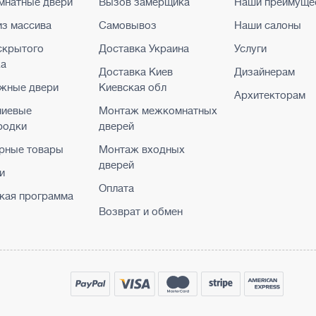
натные двери
Вызов замерщика
Наши преимуще
из массива
Самовывоз
Наши салоны
скрытого
Доставка Украина
Услуги
жа
Доставка Киев
Дизайнерам
жные двери
Киевская обл
Архитекторам
ниевые
Монтаж межкомнатных
родки
дверей
рные товары
Монтаж входных
дверей
и
Оплата
кая программа
Возврат и обмен