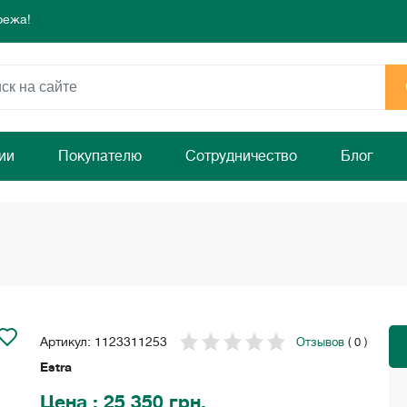
режа!
 день для комфорта и уюта вашего дома
ямо сейчас!
режа!
 день для комфорта и уюта вашего дома
ямо сейчас!
ии
Покупателю
Сотрудничество
Блог
Артикул: 1123311253
Отзывов
( 0 )
Estra
Цена
: 25 350 грн.