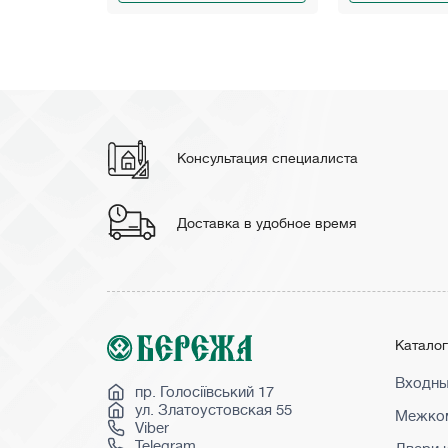
Консультация специалиста
Доставка в удобное время
Катало
Входны
пр. Голосіївський 17
ул. Златоустовская 55
Межком
Viber
Telegram