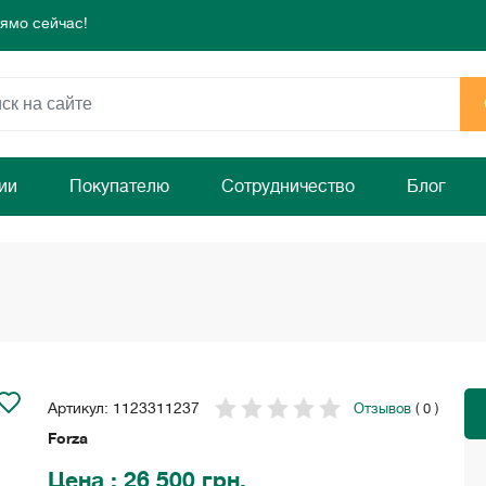
режа!
 день для комфорта и уюта вашего дома
ямо сейчас!
ии
Покупателю
Сотрудничество
Блог
Артикул: 1123311237
Отзывов
( 0 )
Forza
Цена
: 26 500 грн.