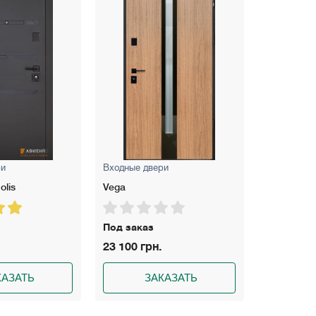
ри
Входные двери
Входные д
olis
Vega
Rio SL Dou
Под заказ
Под зака
23 100 грн.
49 950 гр
КАЗАТЬ
ЗАКАЗАТЬ
З