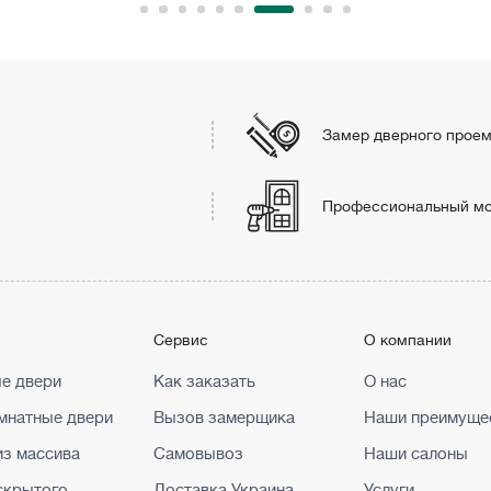
Замер дверного прое
Профессиональный м
г
Сервис
О компании
е двери
Как заказать
О нас
натные двери
Вызов замерщика
Наши преимуще
из массива
Самовывоз
Наши салоны
скрытого
Доставка Украина
Услуги