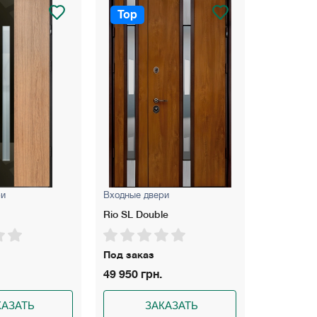
Top
Top
ри
Входные двери
Входные д
Rio SL Double
Piramis С
Под заказ
На склад
49 950 грн.
30 550 гр
КАЗАТЬ
ЗАКАЗАТЬ
З