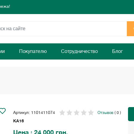
режа!
 день для комфорта и уюта вашего дома
ямо сейчас!
режа!
 день для комфорта и уюта вашего дома
ямо сейчас!
ии
Покупателю
Сотрудничество
Блог
Артикул: 1101411074
Отзывов
( 0 )
KA16
Цена
: 24 000 грн.