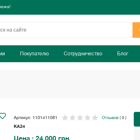
режа!
 день для комфорта и уюта вашего дома
ямо сейчас!
режа!
 день для комфорта и уюта вашего дома
ямо сейчас!
ии
Покупателю
Сотрудничество
Блог
Артикул: 1101411081
Отзывов
( 0 )
KA24
Цена
: 24 000 грн.