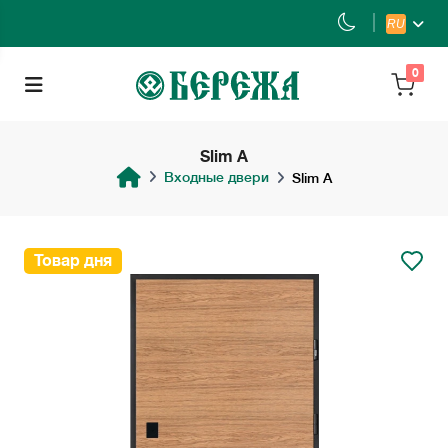
RU
0
Slim A
Входные двери
Slim A
Товар дня