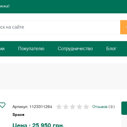
режа!
 день для комфорта и уюта вашего дома
ямо сейчас!
режа!
 день для комфорта и уюта вашего дома
ямо сейчас!
ии
Покупателю
Сотрудничество
Блог
Артикул: 1123311264
Отзывов
( 0 )
Space
Цена
: 25 950 грн.