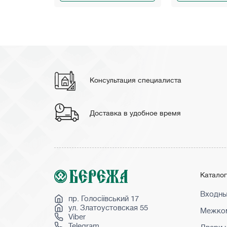
Консультация специалиста
Доставка в удобное время
Катало
Входны
пр. Голосіївський 17
ул. Златоустовская 55
Межком
Viber
Telegram