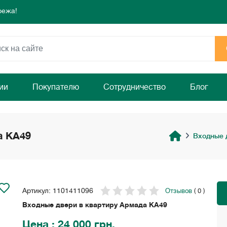
режа!
 день для комфорта и уюта вашего дома
ямо сейчас!
режа!
 день для комфорта и уюта вашего дома
ямо сейчас!
ии
Покупателю
Сотрудничество
Блог
а KA49
Входные 
Артикул: 1101411096
Отзывов
( 0 )
Входные двери в квартиру Армада KA49
Цена
: 24 000 грн.