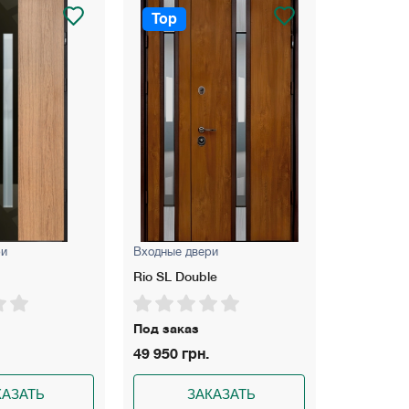
Top
Top
ри
Входные двери
Входные д
Rio SL Double
Piramis С
Под заказ
На склад
49 950 грн.
30 550 гр
КАЗАТЬ
ЗАКАЗАТЬ
З