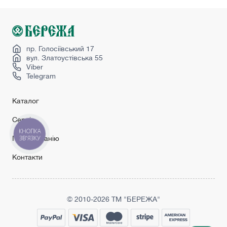
Міжкімнатні двері колір венге
Міжкімнатні двері скляні
Перегородка в кімнаті
Wakewood двері
пр. Голосіївський 17
вул. Златоустівська 55
Viber
Telegram
Каталог
Сервіс
КНОПКА
Про компанію
ЗВ'ЯЗКУ
Контакти
© 2010-2026 ТМ "БЕРЕЖА"