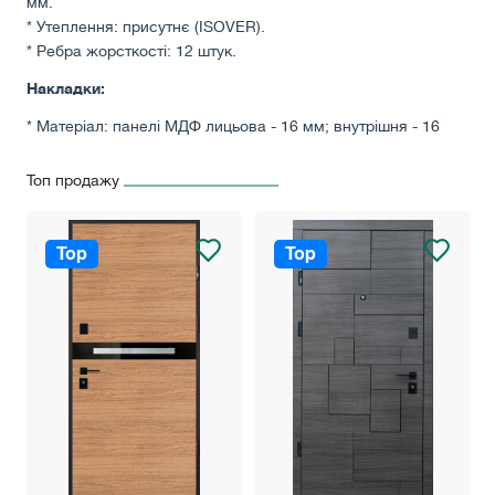
мм.
* Утеплення: присутнє (ISOVER).
* Ребра жорсткості: 12 штук.
Накладки:
* Матеріал: панелі МДФ лицьова - 16 мм; внутрішня - 16
мм.
Топ продажу
Замки:
* Замковий механізм моноблок 2в1: MOTTURA 54.797 з 2-х
ключовим блокуванням, 4-х оборотний - 5 ключів +
Top
Top
механіка 2а (система краб).
* Броненакладка: APECS Protection Standart.
Комплектуючі:
* Два контури ущільнення: Е-подібний, спеціальний
профіль.
* Утеплення дверного полотна: ISOVER.
* Антизрізи: стандартні (4 штуки).