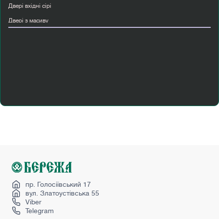
Двері вхідні сірі
Двері з масиву
Двері з масиву ясеня
Двері прихованого монтажу купити
Двері скляні міжкімнатні
Двостулкові міжкімнатні двері
Купити двері вуличні
Купити двері страж
Масив дерева
Міжкімнатні двері інтернет магазин
Розпашні міжкімнатні двері
Розсувні двері лофт
Сучасні міжкімнатні двері
пр. Голосіївський 17
вул. Златоустівська 55
Viber
Telegram