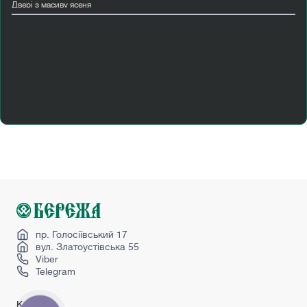
Двері з масиву ясеня
Двері міжкімнатні двостулкові
Двері міжкімнатні сучасні
Двері папа карло київ
Двері пвх вхідні
Купити двері міжкімнатні білі
Купити металеві вхідні двері
Міжкімнатні двері від виробника ціна
Міжкімнатні двері з коробкою
Розсувні двері алюмінієві
Сучасні вхідні двері
Woodhouse
пр. Голосіївський 17
вул. Златоустівська 55
Viber
Telegram
Каталог