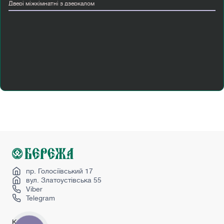
Двері міжкімнатні з дзеркалом
Двері міжкімнатні ламіновані
Двері пвх вхідні
Двері розсувні
Купити вхідні двері київ
Лофт перегородка
Міжкімнатні двері від виробника
Міжкімнатні двері в стилі лофт
Пан ясень
Розпашні міжкімнатні двері
Страж двері
Сучасні міжкімнатні двері
пр. Голосіївський 17
вул. Златоустівська 55
Viber
Telegram
Каталог