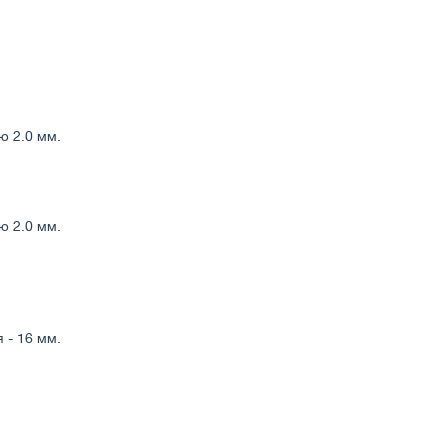
ю 2.0 мм.
ю 2.0 мм.
 - 16 мм.
7 з 2-х ключовим блокуванням, 4-х оборотний - 5 ключів +