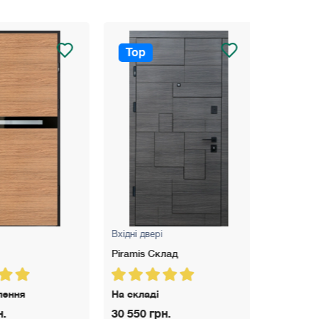
Top
Top
Вхідні двері
Вхідні двер
Piramis Склад
Terra S N
ення
На складі
На складі
30 550 грн.
33 650 гр