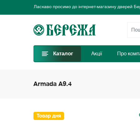
Ласкаво просимо до інтернет-магазину дверей Бе
Ми пропонуємо нові вигідні пропозиції щодня для
Обирайте найкращі двері та замовляйте просто за
Ласкаво просимо до інтернет-магазину дверей Бе
Ми пропонуємо нові вигідні пропозиції щодня для
Обирайте найкращі двері та замовляйте просто за
Каталог
Акції
Про комп
Armada A9.4
Товар дня