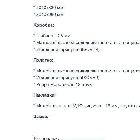
* 2040х880 мм
* 2040х960 мм
Коробка:
* Глибина: 125 мм.
* Матеріал: листова холоднокатана сталь товщино
* Утеплення: присутнє (ISOVER).
Полотно:
* Матеріал: листова холоднокатана сталь товщино
* Утеплення: присутнє (ISOVER).
* Ребра жорсткості: 12 штук.
Накладки:
* Матеріал: панелі МДФ лицьова - 16 мм; внутрішня
Замки:
* Замковий механізм моноблок 2в1: MOTTURA 54.79
механіка 2а (система краб).
Топ продажу