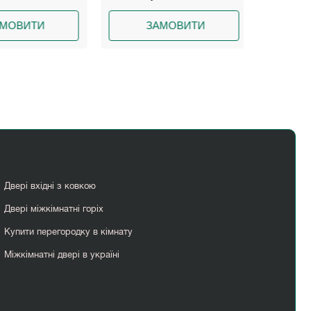
МОВИТИ
ЗАМОВИТИ
З
Двері вхідні з ковкою
Двері міжкімнатні горіх
Купити перегородку в кімнату
Міжкімнатні двері в україні
Розсувні двері алюмінієві