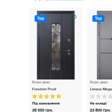
* Броненакладка: APECS Protection Standart.
Комплектуючі:
* Два контури ущільнення: Е-подібний, спеціальни
Top
Top
* Утеплення дверного полотна: ISOVER.
* Антизрізи: стандартні (4 штуки).
Вхідні двері
Вхідні двері
Freedom Proof
Limana Megapo
Під замовлення
На складі
38 550 грн.
23 800 грн.