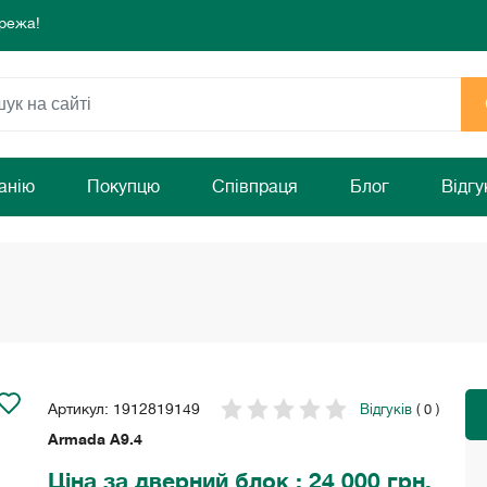
режа!
 комфорту та затишку Вашого дому!
раз!
режа!
 комфорту та затишку Вашого дому!
раз!
анію
Покупцю
Співпраця
Блог
Відгу
Артикул: 1912819149
Відгуків
( 0 )
Armada A9.4
Ціна
за дверний блок
: 24 000 грн.