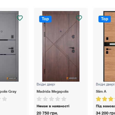
й профіль.
Top
Top
Вхідні двері
Вхідні двері
lis Gray
Madrida Megapolis
Slim A
Немає в наявності
Під замовл
20 750 грн.
34 200 грн.