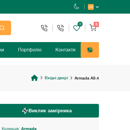
UK
0
0
ки
Портфоліо
Контакти
Вхідні двері
Armada A9.4
Виклик замірника
Колекція:
Armada