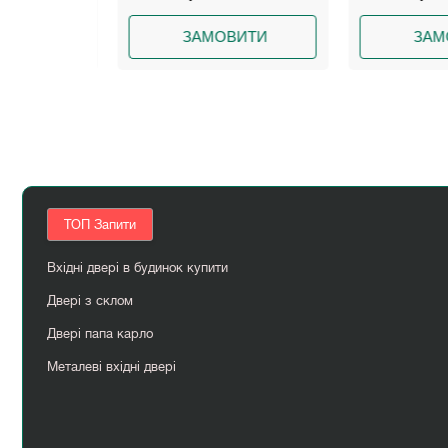
ИТИ
ЗАМОВИТИ
ЗАМО
ТОП Запити
Вхідні двері в будинок купити
Двері з склом
Двері папа карло
Металеві вхідні двері
Пан ясень
Розсувні двері київ