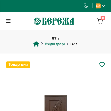
UK
0
B7.1
Вхідні двері
B7.1
Товар дня