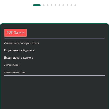
ТОП Запити
Алюмінієві розсувні двері
Вхідні двері в будинок
Вхідні двері з ковкою
Двері вхідні
Двері вхідні сірі
Двері міжкімнатні чорні
Двері папа карло київ
Купити білі міжкімнатні двері
Купити вхідні двері з склом
Купити двері прихованого монтажу