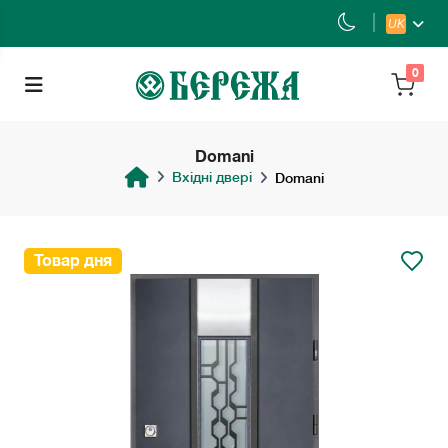
UK
0
Domani
Вхідні двері
Domani
Товар дня