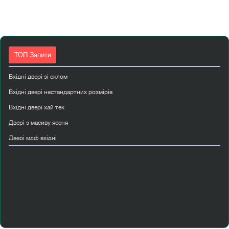
ТОП Запити
Вхідні двері зі склом
Вхідні двері нестандартних розмірів
Вхідні двері хай тек
Двері з масиву ясеня
Двері мдф вхідні
Двері міжкімнатні з коробкою
Двері міжкімнатні мдф
Двері міжкімнатні скляні
Двері пвх вхідні
Дешеві вхідні двері