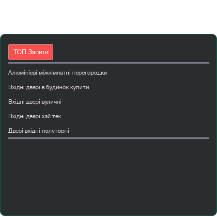
ТОП Запити
Алюмінієві міжкімнатні перегородки
Вхідні двері в будинок купити
Вхідні двері вуличні
Вхідні двері хай тек
Двері вхідні полуторні
Двері міжкімнатні скляні
Двері abwehr
Дешеві двері вхідні
Купити двері страж
Купити перегородку