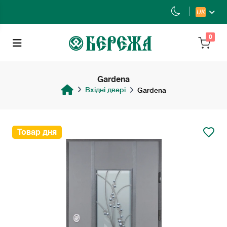
UK
0
Gardena
Вхідні двері
Gardena
Товар дня