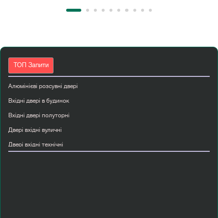
ТОП Запити
Алюмінієві розсувні двері
Вхідні двері в будинок
Вхідні двері полуторні
Двері вхідні вуличні
Двері вхідні технічні
Двері міжкімнатні білі
Двері міжкімнатні двостулкові
Двері прихованого монтажу київ
Купити міжкімнатні двері мдф
Металеві двері вхідні