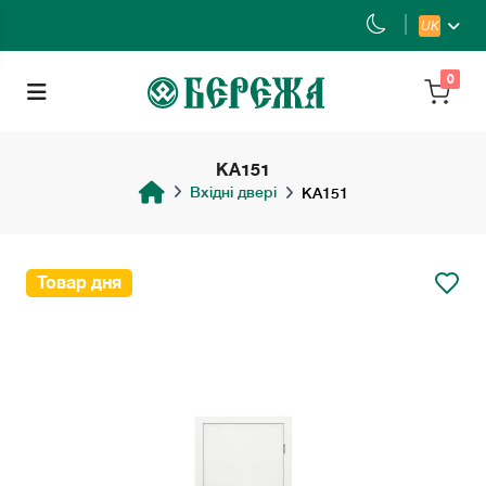
UK
0
KA151
Вхідні двері
KA151
Товар дня